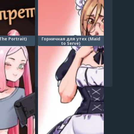
he Portrait)
Горничная для утех (Maid
to Serve)
65