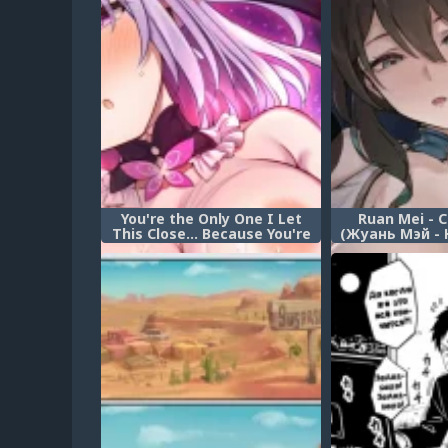
You're the Only One I Let
Ruan Mei - Cl
This Close... Because You're
(Жуань Мэй -
Special to Me (Ты
испыт
особенный... Кому
позволено до меня
дотрагиваться)