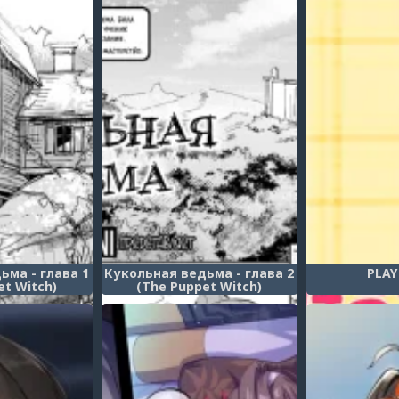
ьма - глава 1
Кукольная ведьма - глава 2
PLAY
et Witch)
(The Puppet Witch)