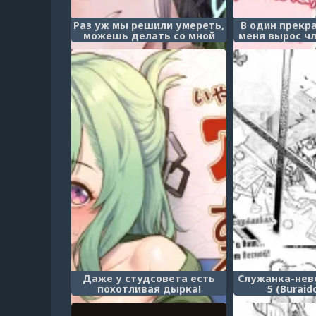
Раз уж мы решили умереть,
В один прекр
можешь делать со мной
меня вырос чл
что хочешь (Douse Shinu
попробовала
kara, Suki ni Shite)
кончить вну
(Aru Hi Okita
Haeteta no de
Mechamecha 
mit
Даже у студсовета есть
Служанка-неве
похотливая дырка!
5 (Buraid
(Seitokai ni wa Iyarashii Ana
Bridem
ga aru!)