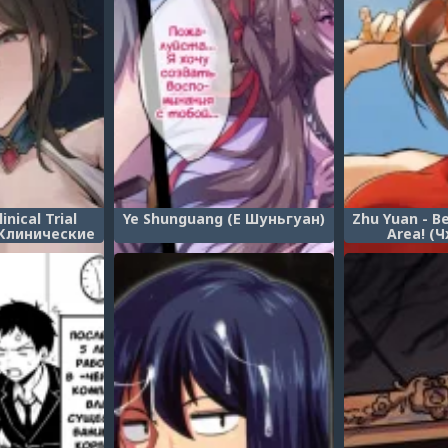
inical Trial
Ye Shunguang (Е Шуньгуан)
Zhu Yuan - B
 Клинические
Area! (
ания)
Запретная з