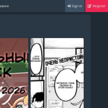
манги
Sign in
Register