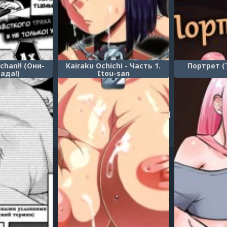
-chan!! (Они-
Kairaku Ochichi - Часть 1.
Портрет (T
 ада!)
Itou-san
...
4
5
6
7
8
9
10
11
12
...
6