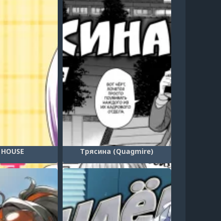
 HOUSE
Трясина (Quagmire)