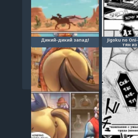
Дикий-дикий запад!
Jigoku no Oni
тян из
1