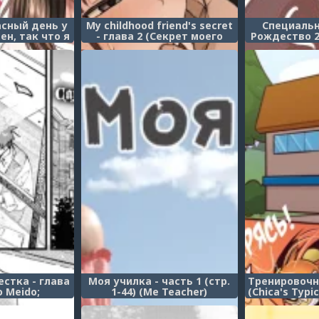
асный день у
My childhood friend's secret
Специальн
ен, так что я
- глава 2 (Секрет моего
Рождество 2
 хорошенько
друга детства 2)
Speci
трь фембоя
ra Chinpo ga
 Otokonoko ni
Nakadashite
a)
стка - глава
Моя училка - часть 1 (стр.
Тренировочн
o Meido;
1-44) (Me Teacher)
(Chica's Typic
aids)