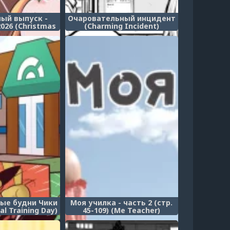
ый выпуск -
Очаровательный инцидент
026 (Christmas
(Charming Incident)
al 2026)
ые будни Чики
Моя училка - часть 2 (стр.
al Training Day)
45-109) (Me Teacher)