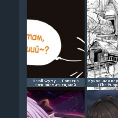
Цзюй Фуфу — Приятно
Кукольная вед
познакомиться, мой
(The Pupp
младший! (Ju Fufu - Nice to
Meet You, My Junior!)