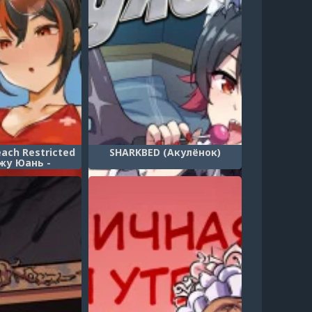
each Restricted
SHARKBED (Акулёнок)
Чжу Юань -
она на пляже!)