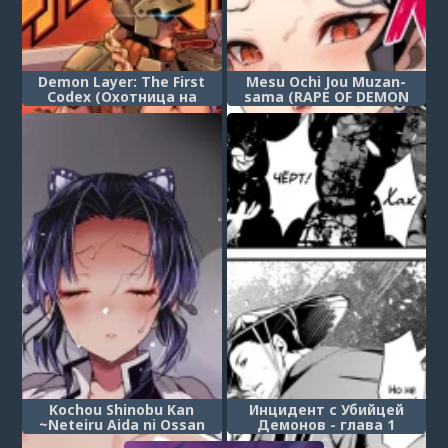
Demon Layer: The First
Mesu Ochi Jou Muzan-
Codex (Охотница на
sama (RAPE OF DEMON
демонов)
SLAYER 4)
Kochou Shinobu Kan
Инцидент с Убийцей
~Neteiru Aida ni Ossan
Демонов - глава 1
Oni ni Okasareru~ (RAPE
(Demon Slayer Incident)