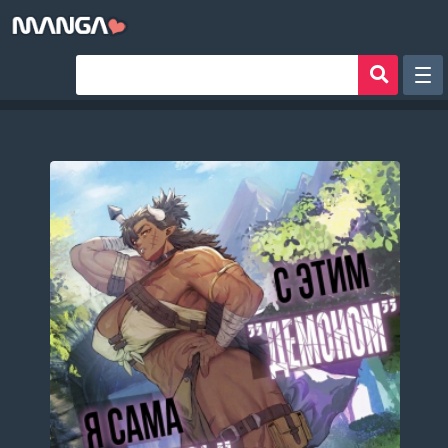
Рандом
Фильтр
Авторы
Аниме хентай
Сборники манги
Sign in
Register