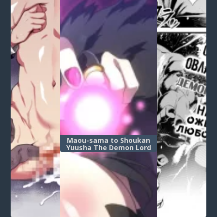
OF DEMON SLAYER 2)
Maou-sama to Shoukan
Yuusha The Demon Lord
and the Summoned Hero
(Повелительница
демонов и Призванный
Герой)
Post a comment
Login
or
register
to post a comment.