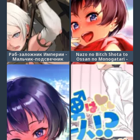
Раб-заложник Империи -
Nazo no Bitch Shota to
Мальчик-подсвечник
Ossan no Monogatari -
(Hostage Slave of the
Глава 1 (Мальчик
Empire - The Candle Boy)
шлюшка - В истории о
мужике и загадочном
мальчике!)