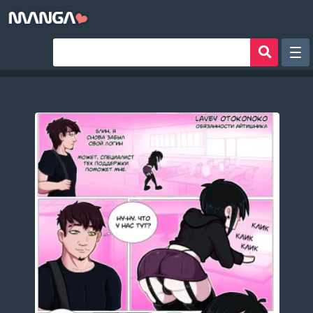
Рандом
Фильтр
Авторы
Аниме хентай
Сборники манги
Sign in
Register