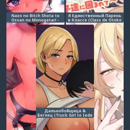
Nazo no Bitch Shota to
Я Единственный Парень
Ossan no Monogatari -
в Классе (Class de Otoko
Глава 2 (Мальчик
wa Boku Hitori!? ~Kawaii
шлюшка - В истории о
Anoko-tachi ni
мужике и загадочном
Kakomarete~)
мальчике!)
Дальнобойщица &
Беглец (Truck Girl to Iede
Boy Otona e no Tabi)