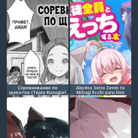
Соревнование по
Abydos Seito Zenin to
щекотке (Tejou Kusuguri
Mizugi Ecchi suru Hon
Gaman Taiketsu! /
Handcuffed Tickling
Endurance Showdown!)