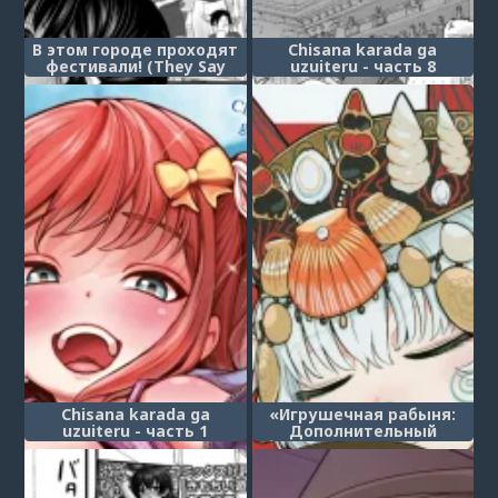
В этом городе проходят
Chisana karada ga
фестивали! (They Say
uzuiteru - часть 8
There's Always a Festival
in That City!)
Chisana karada ga
«Игрушечная рабыня:
uzuiteru - часть 1
Дополнительный
сборник» - Глава 1 (Aigan
Youdo Shuui Shuu)