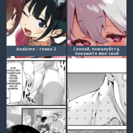
Anakime - глава 2
Сенпай, пожалуйста,
покажите мне свой
самый крутой оргазм
(Senpai no Kakkoii
Oshasei Misete kudasai)