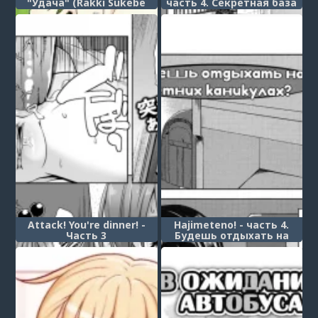
"Удача" (Rakki Sukebe
часть 4. Секретная база
Channeru)
(Himitsugoto | Secret
Base)
Attack! You're dinner! -
Hajimeteno! - часть 4.
Часть 3
Будешь отдыхать на
летних каникулах?
(Natsuyasumi, Suru? /
What Are You Doing During
Summer Break?)