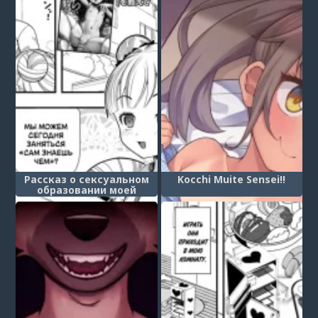
Рассказ о сексуальном
Kocchi Muite Sensei!!
образовании моей
племянницы (My niece
and her fun sex-
development record)