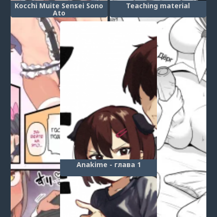
Kocchi Muite Sensei Sono
Teaching material
Ato
Anakime - глава 1
1
...
3
4
5
6
7
8
9
10