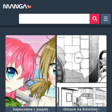
Рандом
Фильтр
Авторы
Аниме хентай
Сборники манги
Sign in
Register
Зарисовки с радио
Omase na Emotion -