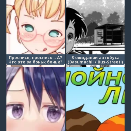
Проснись, проснись... А?
В ожидании автобуса
Что это за боньк боньк?
(Basumachi! / Bus-Street!)
(Wakey wakey.. (〜^∇^)〜
umm? What's this boing
boing thingy?)