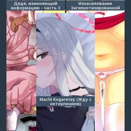
Дядя, изменяющий
Изнасилование
информацию - часть 3
Загипнотизированной
(Jouhou Kaihen Lolicon Oji-
Флан (Saiminkan Flandre)
san 3)
Machi Kogaretey (Жду с
нетерпением)
1
2
3
4
5
6
7
8
9