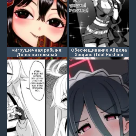
«Игрушечная рабыня:
Обесчещивание Айдола
Дополнительный
Хощино (Idol Hoshino
сборник» - Глава 3 (Aigan
Bujoku Manga)
Youdo Shuui Shuu)