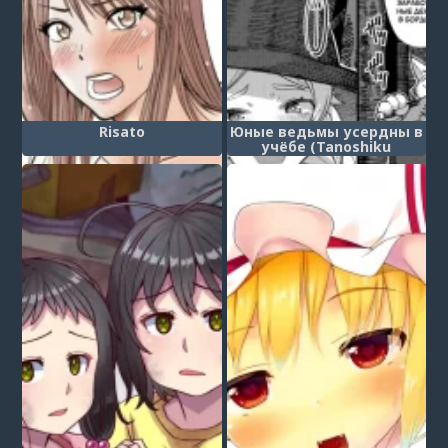
Risato
Юные ведьмы усердны в
учёбе (Tanoshiku
Ganbaru! Majo Minarai /
Having Fun and Trying Our
Best! Witch Apprentice)