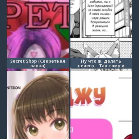
Secret Shop (Секретная
Ну что ж, делать
лавка)
нечего... Так тому и
быть! (Shouganai
naa...nanoja!)