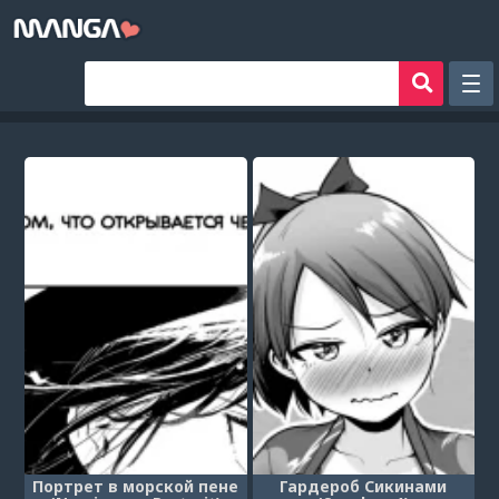
Рандом
Фильтр
Авторы
Аниме хентай
Сборники манги
Sign in
Register
Портрет в морской пене
Гардероб Сикинами