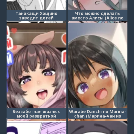
Танакащи Хощино
Что можно сделать
заводит детей
вместо Алисы (Alice no
(Takanashi Hoshino
Kawari ni Dekiru Koto)
Kozukuri Manga)
Беззаботная жизнь с
Warabe Danchi no Marina-
моей развратной
chan (Марина-чан из
младшей сестрой под
жилого комплекса
гипнозом (Omase na
"Варабэ")
Imouto to Ecchi na Saimin
Pakopako Life)