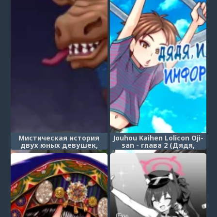
Countryside)
Pet Owner)
Мистическая история
Jouhou Kaihen Lolicon Oji-
двух юных девушек,
san - глава 2 (Дядя,
попавших в лапы
изменяющий
монстров иного мира
информацию 2)
(Ikai Yomeiri Kitan
~Gakkou Gaeri ni
Mayoikonde Kaibutsu-
tachi ni Iroiro Sarechatta
Shimai no Hanashi~)