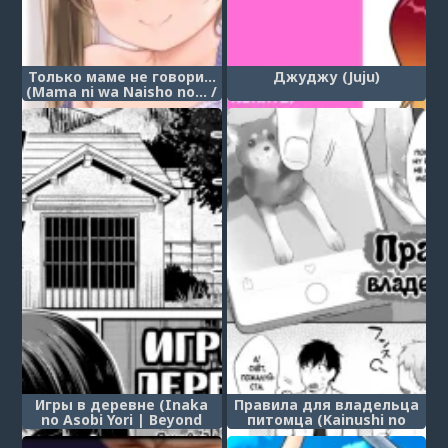
Только маме не говори...
Джуджу (Juju)
(Mama ni wa Naisho no... /
Don't tell mommy...)
Игры в деревне (Inaka
Правила для владельца
no Asobi Yori | Beyond
питомца (Kainushi no
Playing In The
kokoroe; Rules of Being a