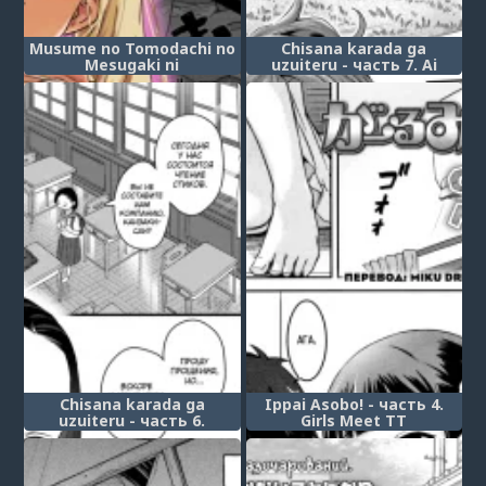
Musume no Tomodachi no
Chisana karada ga
Mesugaki ni
uzuiteru - часть 7. Ai
Okasaremashita - Глава 4
Contact!! (Love Contact!!)
Chisana karada ga
Ippai Asobo! - часть 4.
uzuiteru - часть 6.
Girls Meet TT
Hodokeru Oshiri no
Ojousama (Loosening Up a
Tight-Assed Little Lady)