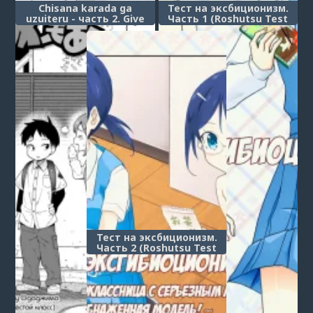
Chisana karada ga
Тест на эксбиционизм.
uzuiteru - часть 2. Give
Часть 1 (Roshutsu Test
Me More
Play Part 1)
Тест на эксбиционизм.
Часть 2 (Roshutsu Test
Play Part 2)
1
2
3
4
5
6
7
8
9