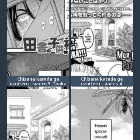
Chisana karada ga
Chisana karada ga
uzuiteru - часть 5. Inaka
uzuiteru - часть 4.
no Kodomo wa Hatsu
Imouto wa Gyaru Bitch
Taiken ga Hayai-rashii
Mama (Моя младшая
(Apparently Kids From The
сестра - развратная
Countryside Get Sexually-
гяру-мама)
Active Early)