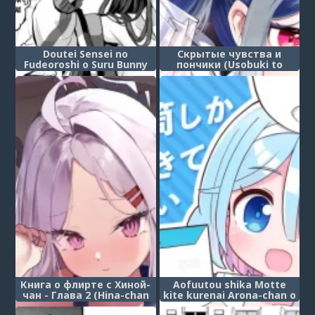
Doutei Sensei no
Скрытые чувства и
Fudeoroshi o Suru Bunny
пончики (Usobuki to
Alice (Bunny Alice is Going
Donuts o Motte)
to Take Sensei's Virginity)
Книга о флирте с Хиной-
Aofuutou shika Motte
чан - Глава 2 (Hina-chan
kite kurenai Arona-chan o
to Ichaicha Suru Hon 2)
Oshioki suru Hon