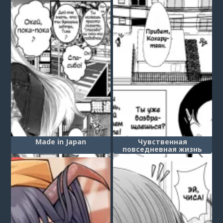
Made in Japan
Чувственная
повседневная жизнь
отца и дочери
(Kannouteki Oyako
Nichijou)