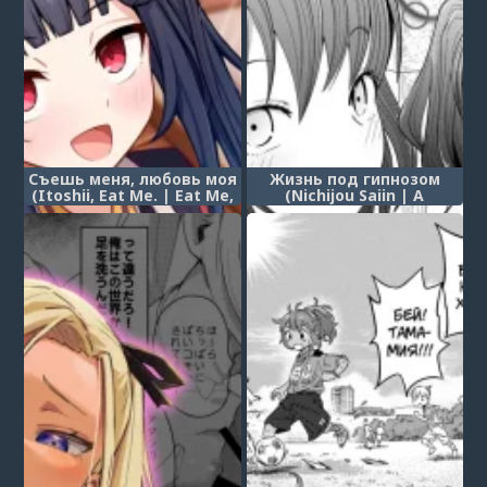
Съешь меня, любовь моя
Жизнь под гипнозом
(Itoshii, Eat Me. | Eat Me,
(Nichijou Saiin | A
My Love)
Hypnotically Lewd Daily-
Life)