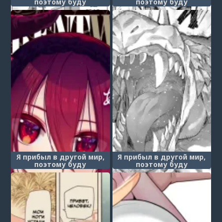
поэтому буду
поэтому буду
наслаждаться своими
наслаждаться своими
сексуальными навыками
сексуальными навыками
на полную! - Глава 9
на полную! - Глава 10
(Isekai Kitanode Sukebe
(Isekai Kitanode Sukebe
Skill)
Skill)
Я прибыл в другой мир,
Я прибыл в другой мир,
поэтому буду
поэтому буду
наслаждаться своими
наслаждаться своими
сексуальными навыками
сексуальными навыками
на полную! - Глава 11.5
на полную! - Глава 14
(Экстра) (Isekai Kitanode
(Isekai Kitanode Sukebe
Sukebe Skill)
Skill)