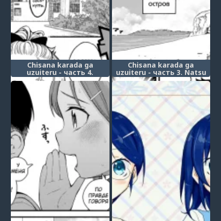
Chisana karada ga
Chisana karada ga
uzuiteru - часть 4.
uzuiteru - часть 3. Natsu
Imouto wa Gyaru Bitch
no Kedamono (The
Mama (My Little Sister is
Summer Beast)
a Slutty Gyaru Mama)