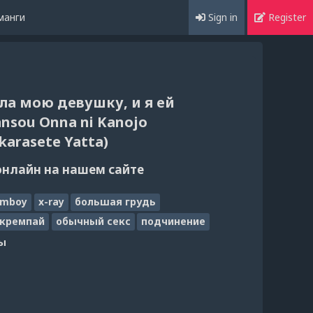
манги
Sign in
Register
ла мою девушку, и я ей
ansou Onna ni Kanojo
karasete Yatta)
онлайн на нашем сайте
omboy
x-ray
большая грудь
кремпай
обычный секс
подчинение
ы