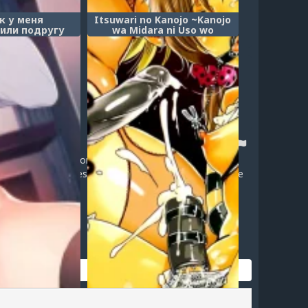
к у меня
Itsuwari no Kanojo ~Kanojo
или подругу
wa Midara ni Uso wo
о нет ничего
Sasayaku~
 том, чтобы
сексом с её
 сестрой?
 no Onee-san ga
node, Boku wa
mouto to Sex
Ii desu ka?)
e! 50% Deals - for all private proxies:
le Servers, Best Prices, Bonus Discounts and much more