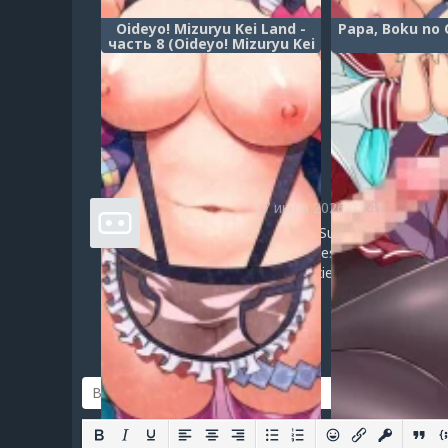
Oideyo! Mizuryu Kei Land -
Papa, Boku no 
часть 8 (Oideyo! Mizuryu Kei
Land the 8th day)
Jacques Mejia
27 июля 2026 01:41
Hello from Dreamproxies Superb proxies offer: 
https://tiny.cc/DreamProxies-Sales Fully Pri
50% Discounts for all proxies packages - by