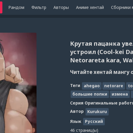
Рандом
Фильтр
Авторы
Аниме хентай
Сборники 
Крутая пацанка уве
устроил (Cool-kei D
Netorareta kara, Wa
Читайте хентай мангу 
Теги
ahegao
netorare
t
большие попки
измена
Серия
Оригинальные работ
Автор
Kurukuru
Язык
Русский
46 страниц(ы)