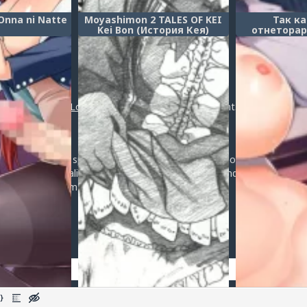
Onna ni Natte
Moyashimon 2 TALES OF KEI
Так ка
Kei Bon (История Кея)
отнеторар
детства, т
плохого в
заняться 
младшей
Post a comment
(Osananajimi
Netorareta 
Anata no I
Login
or
register
to post a comment.
shite mo 
premium, fast speed and reliable private proxies now even better pric
vate, Premium Quality, Ultra-fast Speed, Unlimited Bandwidth, Reliab
 Dreamproxies.com
Добавить комментарий
Оставить комментарий