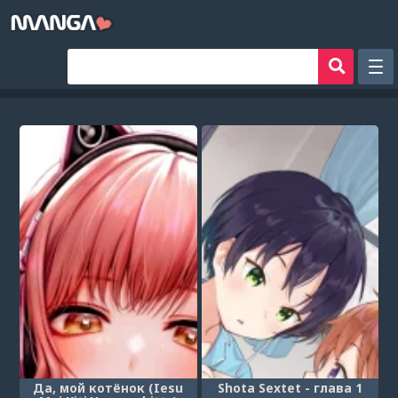
Рандом
Фильтр
Авторы
Аниме хентай
Сборники манги
Sign in
Register
Да, мой котёнок (Iesu
Shota Sextet - глава 1