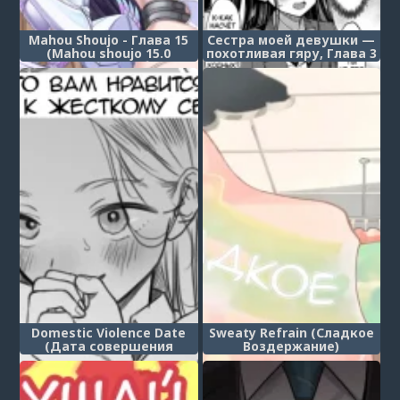
Mahou Shoujo - Глава 15
Сестра моей девушки —
(Mahou shoujo 15.0
похотливая гяру, Глава 3
(Девушки-волшебницы))
(Kanojo no Imouto wa
Nikushoku-kei Gal 3)
Domestic Violence Date
Sweaty Refrain (Сладкое
(Дата совершения
Воздержание)
насилия)