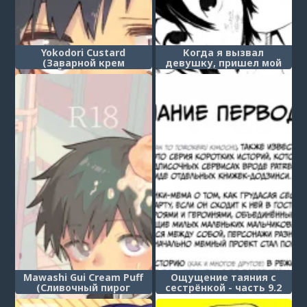
Yokodori Custard
Когда я вызвал
(Заварной крем
девушку, пришел мой
Йокодори)
брат
Mawashi Gui Cream Puff
Ощущение таяния с
(Сливочный пирог
сестрёнкой - часть 9.2
Маваши Гуи)
(Onee-chan to Torokeru