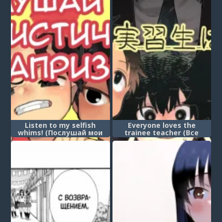
Listen to my selfish
Everyone loves the
whims! (Послушай мои
trainee teacher (Все
эгоистичные капризы!)
любят начинающего
учителя)