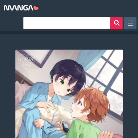
Рандом
Фильтр
Авторы
Аниме хентай
Сборники манги
Sign in
Register