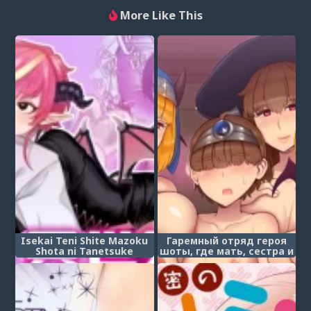
More Like This
Isekai Teni Shite Mazoku
Гаремный отряд героя
Shota ni Tanetsuke
шоты, где мать, сестра и
Shitara Mechakucha
тётя - суккубы (Haha
Natsukareta.
Ane Oba ga Succubus na
Shota Yuusha Harem
Party)