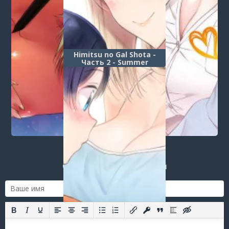
Himitsu no Gal Shota -
Часть 2 - Summer
Post a comment
Login
or
register
to post a comment.
Добавить комментарий
Оставить комментарий