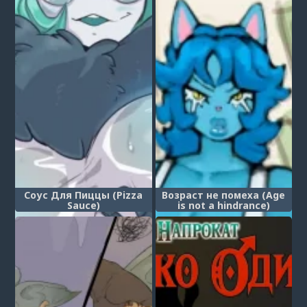
Соус Для Пиццы (Pizza
Возраст не помеха (Age
Sauce)
is not a hindrance)