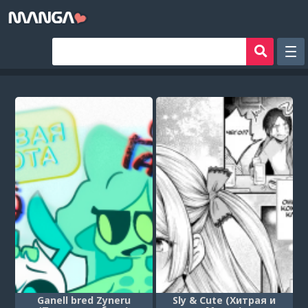
Рандом
Фильтр
Авторы
Аниме хентай
Сборники манги
Sign in
Register
Ganell bred Zyneru
Sly & Cute (Хитрая и