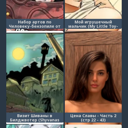
Набор артов по
Мой игрушечный
Человеку-бензопиле от
мальчик (My Little Toy-
Bozspa
kun)
Визит Шиваны в
Цена Славы - Часть 2
Билджвотер (Shyvanas
(стр 22 - 43)
trip to Bilgewater)