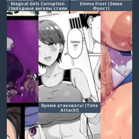
Magical Girls Corruption
Emma Frost (Эмма
(Звёздные ангелы стали
Фрост)
монстро-шлюхами)
Время атаковать! (Time
Attack!)
1
...
3
4
5
6
7
8
9
10