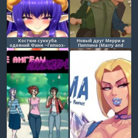
Костюм суккуба
Новый друг Мерри и
одеяний Фине ~Гипноз-
Пиппина (Marry and
дрессировка малышей~
Pippin new friend)
(Dress Succubus Fine no
Oyoufuku Aka-chan
Choukyou Saimin)