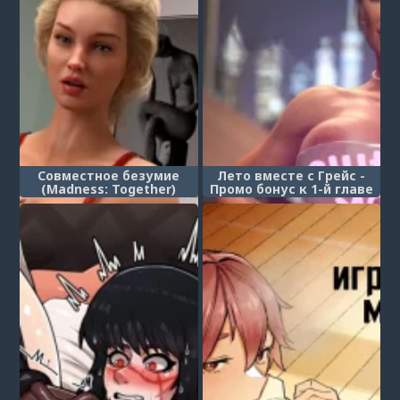
Совместное безумие
Лето вместе с Грейс -
(Madness: Together)
Промо бонус к 1-й главе