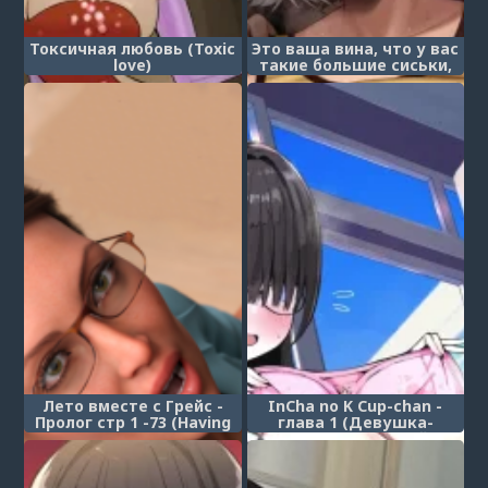
Токсичная любовь (Toxic
Это ваша вина, что у вас
love)
такие большие сиськи,
мисс! - часть 6 (Oku-san
no Oppai ga Dekasugiru
noga Warui! 6)
Лето вместе с Грейс -
InCha no K Cup-chan -
Пролог стр 1 -73 (Having
глава 1 (Девушка-
Grace)
интроверт с чашкой K -
глава 1)