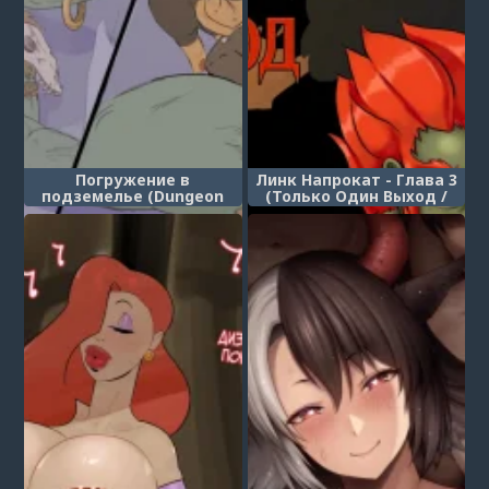
Погружение в
Линк Напрокат - Глава 3
подземелье (Dungeon
(Только Один Выход /
Diving)
Lending Link Out: Only
Way Out)