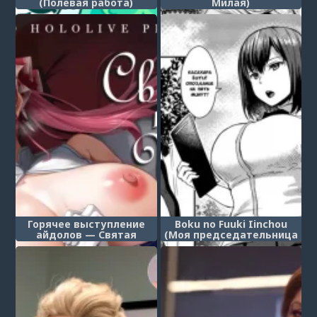
(Полевая работа)
Милая)
Горячее выступление
Boku no Fuuki Iinchou
айдолов — Святая
(Моя председательница
Исповедальня сестры
дисциплинарного
Марин (Idols' horny live
комитета)
Sister Marine no Seinaru
Zangeshitsu)