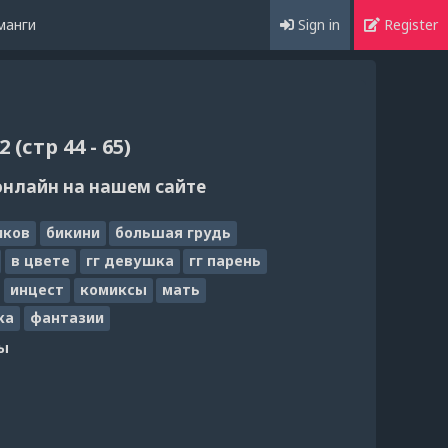
манги
Sign in
Register
(стр 44 - 65)
онлайн на нашем сайте
иков
бикини
большая грудь
в цвете
гг девушка
гг парень
инцест
комиксы
мать
ка
фантазии
ы