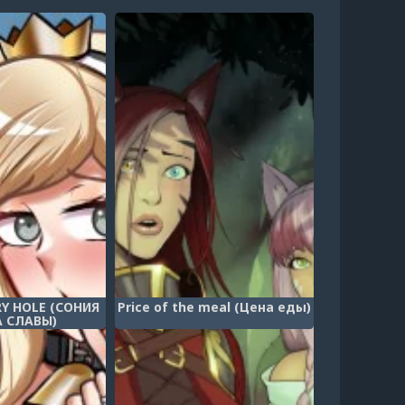
RY HOLE (СОНИЯ
Price of the meal (Цена еды)
А СЛАВЫ)