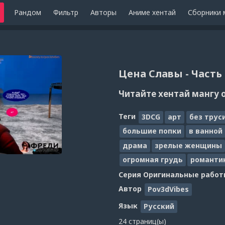
Рандом
Фильтр
Авторы
Аниме хентай
Сборники 
Цена Славы - Часть 2 
Читайте хентай мангу 
Теги
3DCG
арт
без трус
большие попки
в ванной
драма
зрелые женщины
огромная грудь
романти
Серия
Оригинальные работ
Автор
Pov3dVibes
Язык
Русский
24 страниц(ы)