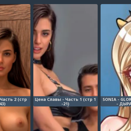
Часть 2 (стр
Цена Славы - Часть 1 (стр 1
SONIA - GLO
43)
-21)
- ДЫР
Post a comment