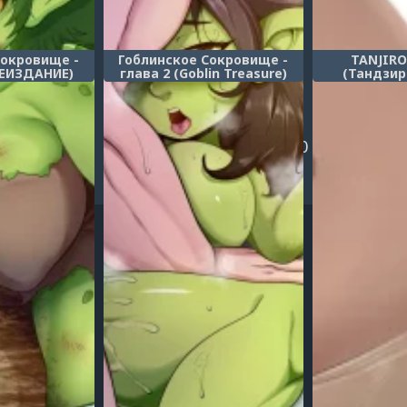
Сокровище -
Гоблинское Сокровище -
TANJIRO
РЕИЗДАНИЕ)
глава 2 (Goblin Treasure)
(Тандзир
sure RAMAKE)
...
3
4
5
6
7
8
9
10
11
...
1