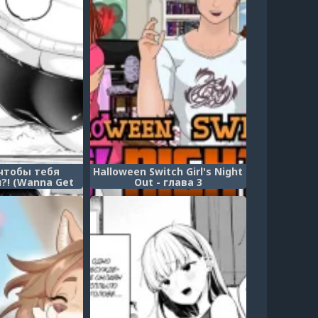
чтобы тебя
Halloween Switch Girl's Night
?! (Wanna Get
Out - глава 3
ished!?)