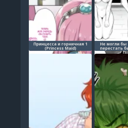
Принцесса и горничная 1
Не могли бы
(Princess Maid)
перестать б
шлюхами?! (Y
ga Yamete