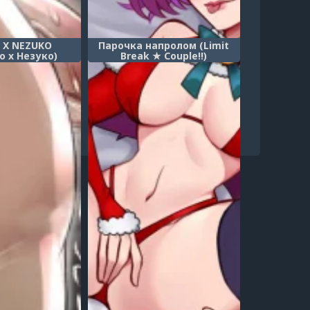
 X NEZUKO
Парочка напролом (Limit
о x Незуко)
Break ★ Couple!!)
18