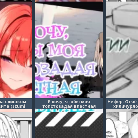
я косплей-
загипнот
odification)
школьницы 
Love Saimin
Ho
на слишком
Я хочу, чтобы моя
Нефер: Отчё
ита (Izumi
толстозадая властная
хиличурло
atsuiku ga
начальница выжала из
Hilichurl Phy
 Marina’s Body
меня все соки! (Dekaketsu
-Developed)
PowerHara Tenchou ni
Shiboraretai!)