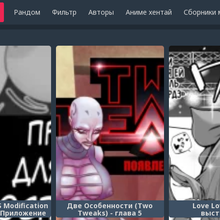
Рандом
Фильтр
Авторы
Аниме хентай
Сборники 
S Modification
Две Особенности (Two
Love L
 (Приложение
Tweaks) - глава 5
выст