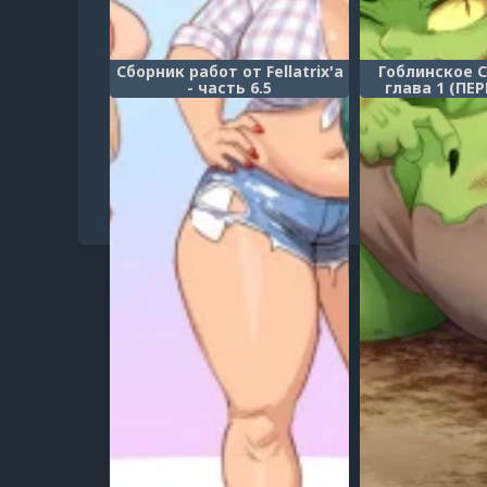
Сборник работ от Fellatrix'а
Гоблинское 
- часть 6.5
глава 1 (ПЕ
(Goblin Trea
1