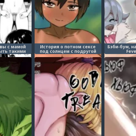
 вы с мамой
История о потном сексе
Бэби-бум, на
ыть такими
под солнцем с подругой
Feve
ariman Oyako
детства-пацанкой. (Boyish
kurenai!)
na Osananajimi to Taiyou no
Shita de Asedaku Sex suru
Hanashi)