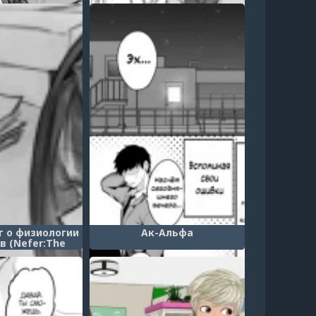
изированной
айдола (Love
 JK Idol Nama
nban)
т о физиологии
Ак-Альфа
в (Nefer:The
siology Report)