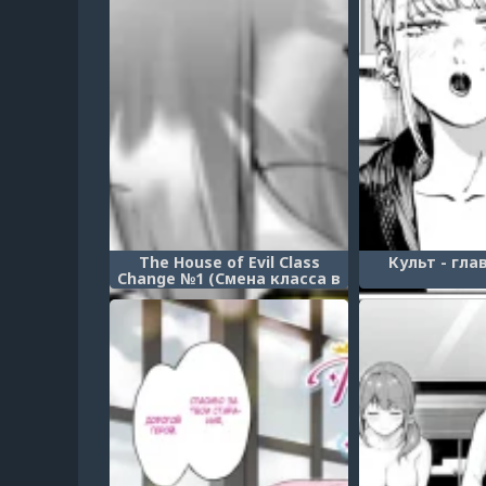
The House of Evil Class
Культ - глав
Change №1 (Смена класса в
доме зла)