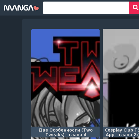
Две Особенности (Two
Cosplay Club T
Tweaks) - глава 4
App - глава 2