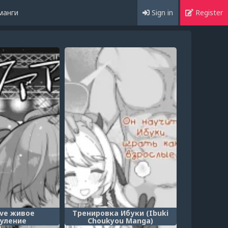
манги
Sign in
Register
ove живое
Тренировка Ибуки (Ibuki
уление
Choukyou Manga)