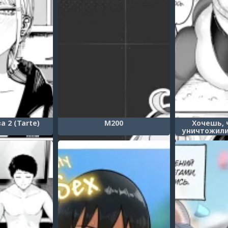
а 2 (Tarte)
М200
Хочешь, 
уничтожили
Demol