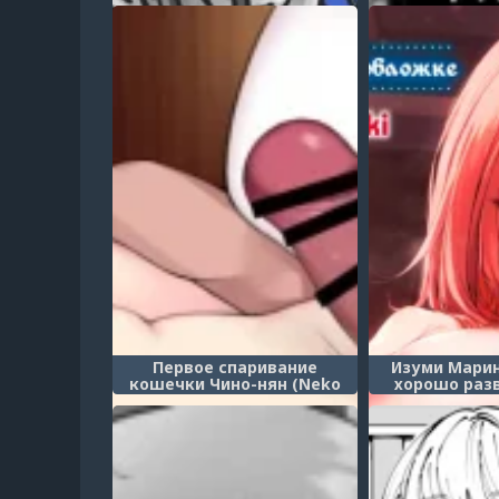
для создани
образов TS M
Первое спаривание
Изуми Мари
кошечки Чино-нян (Neko
хорошо разв
Cos Chino-nyan to Hajimete
Marina wa H
no Koubi)
Yosugiru;Izumi
is Too Well