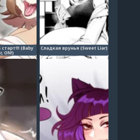
 старт!!! (Baby
Сладкая врунья (Sweet Liar)
r, ON!)