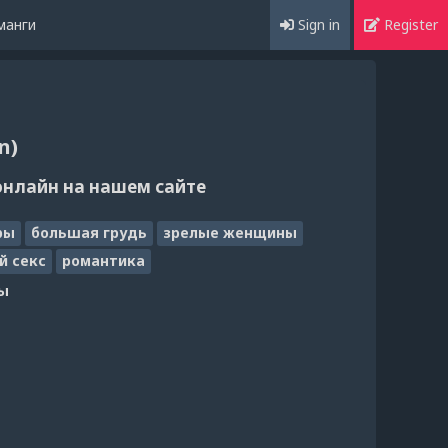
манги
Sign in
Register
n)
онлайн на нашем сайте
ры
большая грудь
зрелые женщины
й секс
романтика
ы