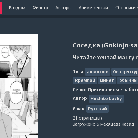
Рандом
Фильтр
Авторы
Аниме хентай
Сборники 
Соседка (Gokinjo-sa
Читайте хентай мангу 
Теги
алкоголь
без цензу
кремпай
минет
обычны
Серия
Оригинальные работ
Автор
Hoshito Lucky
Язык
Русский
21 страниц(ы)
Загружено
5 месяцевs назад