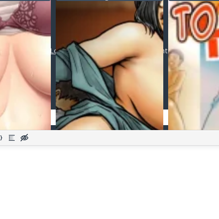
 ты. Том-1
no Oba-san wa Chou Meiki
а русском))
datta~ - глава 2 (My Aunt's
Body is Irresistible. ~Her Hole
is the Best~ (Тело тети
Post a comment
потрясающее. Ее дырочка
лучшая))
Login
or
register
to post a comment.
Добавить комментарий
Оставить комментарий