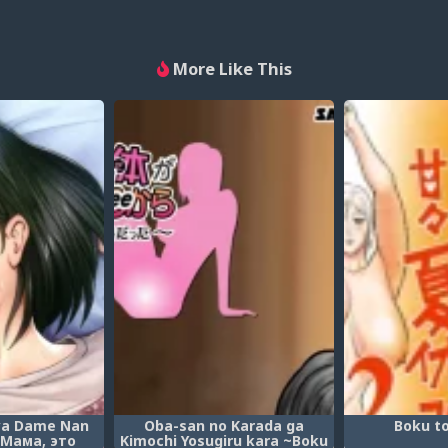
More Like This
ya Dame Nan
Oba-san no Karada ga
Boku t
 (Мама, это
Kimochi Yosugiru kara ~Boku