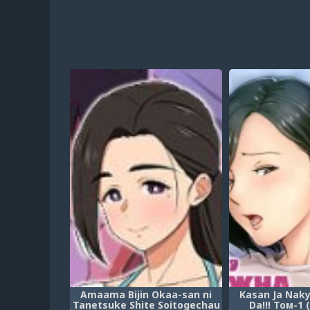
Amaama Bijin Okaa-san ni
Kasan Ja Nak
Tanetsuke Shite Soitogechau
Da!!! Том-1