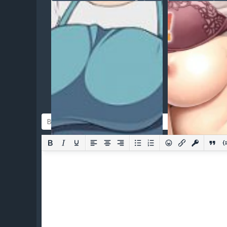
Hanashi (История об
должна быть
спаривание с моей сладкой
(полностью н
мамой, которая
продолжает быть
замужней)