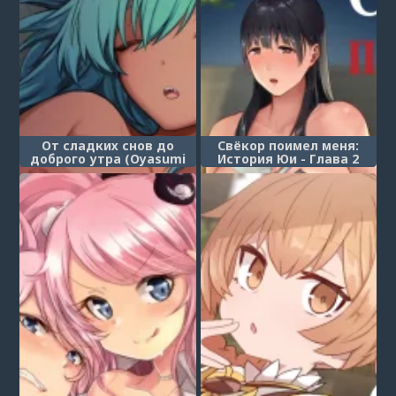
От сладких снов до
Свёкор поимел меня:
доброго утра (Oyasumi
История Юи - Глава 2
Kara Ohayou Made)
(Screwed by Father-in-Law
- All About Yui)