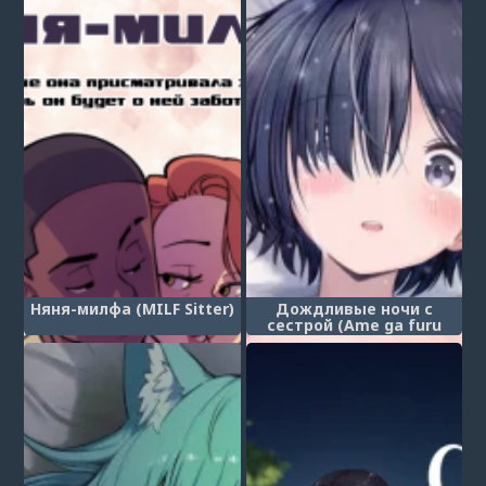
Oyako ga Yametekurenai!)
Няня-милфа (MILF Sitter)
Дождливые ночи с
сестрой (Ame ga furu
yoru ni dake gimai o daku
hanashi)