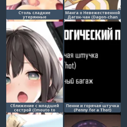
Столь сладкие
Манга о Невежественной
утерянные
Дагон-чан (Dagon-chan
воспоминания (Sweet
Mob Sao Muchi Ecchi
Sweet Lost Memory)
Manga)
Сближение с младшей
Пенни и горячая штучка
сестрой (Imouto to
(Penny for a Thot)
(Saimin de) Ichaicha Suru
Hon)