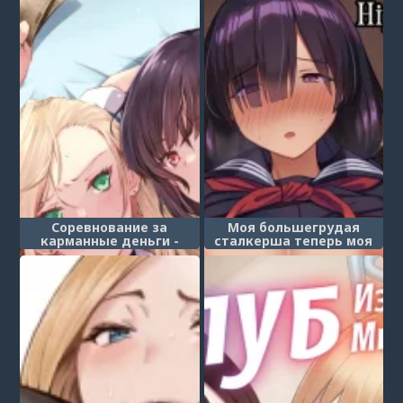
Соревнование за
Моя большегрудая
карманные деньги -
сталкерша теперь моя
глава 1 (Kateinai baishun;
девушка (Jimi Kyonyuu
Allowance Arms Race)
no Stalker Onna ni
Kokuhaku Sareta Node
Yarimakutte Mita Hanashi;
My Big-Boobed Stalker is
Now My Girlfriend)