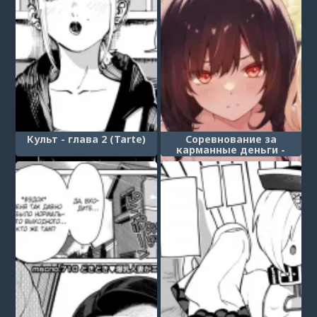
Культ - глава 2 (Tarte)
Соревнование за
карманные деньги -
глава 2. ～К чёрту
деньги, давайте просто
займёмся тройничком!
(Kateinai baishun №2～
Okane wa iranai, San Pi ga
Shitai!; Allowance Arms
Race №2～Screw the
Money, Let's Have a
Threeway!)