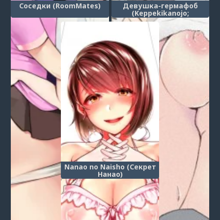
Соседки (RoomMates)
Девушка-гермафоб
(Keppekikanojo;
Germaphobe Girlfriend)
Nanao no Naisho (Секрет
Нанао)
1
2
3
4
5
6
7
8
9