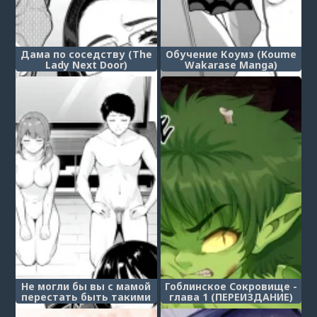
Дама по соседству (The
Обучение Коумэ (Koume
Lady Next Door)
Wakarase Manga)
Не могли бы вы с мамой
Гоблинское Сокровище -
перестать быть такими
глава 1 (ПЕРЕИЗДАНИЕ)
шлюхами?! (Yariman
(Goblin Treasure RAMAKE)