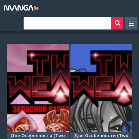
Рандом
Фильтр
Авторы
Аниме хентай
Сборники манги
Sign in
Register
Две Особенности (Two
Две Особенности (Two