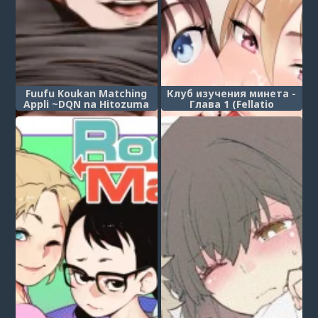
Fuufu Koukan Matching
Клуб изучения минета -
Appli ~DQN na Hitozuma
Глава 1 (Fellatio
ni Nakadashi Houshi~
Kenkyuubu)
(Приложение по обмену
партнёрами ~Услуга
«Кремпай для замужней
женщины»~)