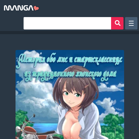
Рандом
Фильтр
Авторы
Аниме хентай
Сборники манги
Sign in
Register