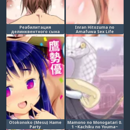
Реабилитация
Inran Hitozuma no
делинквентного сына
Amafuwa Sex Life
сладкими любовными
ласками вспыльчивой
матерью (Okorinbo Mama
no Amayakashi Sex de
Furyou Musuko ga Kousei
Shita Hanashi)
Otokonoko (Mesu) Hame
Mamono no Monogatari 0.
Party
1 ~Kachiku no Youma~