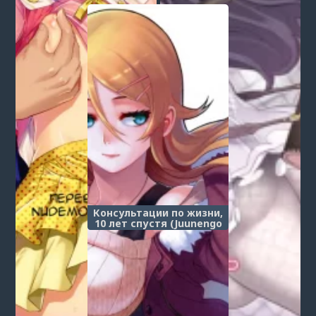
(Истории монстров
~Демонический скот~)
Консультации по жизни,
10 лет спустя (Juunengo
no Jinsei Soudan _ Life
Consultation After 10
Years)
Post a comment
Login
or
register
to post a comment.