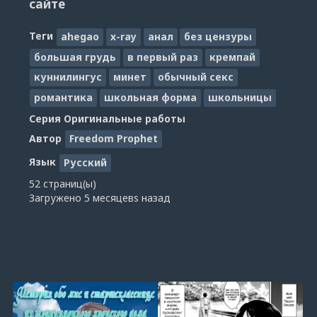
сайте
Теги
ahegao
x-ray
анал
без цензуры
большая грудь
в первый раз
кремпай
куннилингус
минет
обычный секс
романтика
школьная форма
школьницы
Серия
Оригинальные работы
Автор
Freedom Prophet
Язык
Русский
52 страниц(ы)
Загружено
5 месяцевs назад