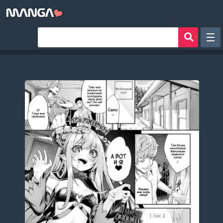
Рандом
Фильтр
Авторы
Аниме хентай
Сборники манги
Sign in
Register