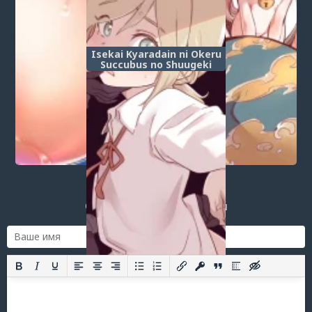
Isekai Kyaradain ni Okeru
Succubus no Shuugeki
Post a comment
Login
or
register
to post a comment.
Добавить комментарий
Оставить комментарий