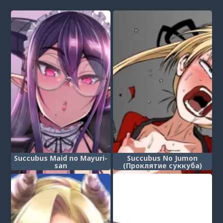
Succubus Maid no Mayuri-
Succubus No Jumon
san
(Проклятие суккуба)