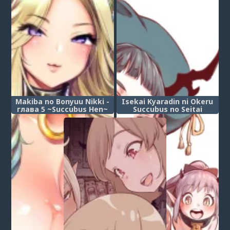
Makiba no Bonyuu Nikki -
Isekai Kyaradin ni Okeru
глава 5 ~Succubus Hen~
Succubus no Seitai
Daily Life of the Dairy
Ranch ~Succubus Edition~