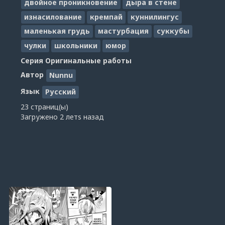
двойное проникновение
дыра в стене
изнасилование
кремпай
куннилингус
маленькая грудь
мастурбация
суккубы
чулки
школьники
юмор
Серия
Оригинальные работы
Автор
Nunnu
Язык
Русский
23 страниц(ы)
Загружено
2 летs назад