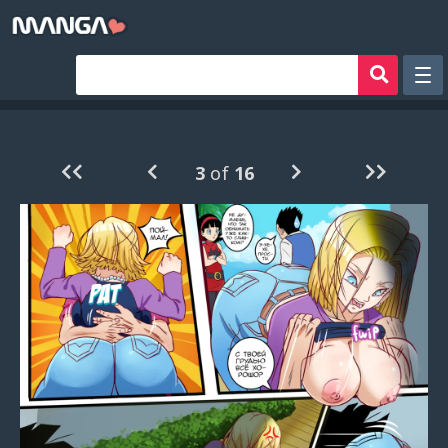
Рандом
Фильтр
3
of
16
Авторы
Аниме хентай
Сборники манги
Sign in
Register