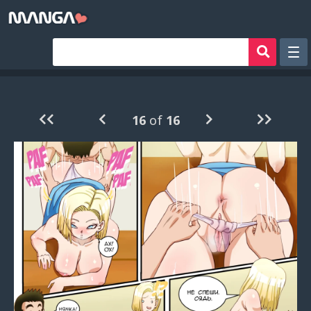
Рандом
Фильтр
16
of
16
Авторы
Аниме хентай
Сборники манги
Sign in
Register