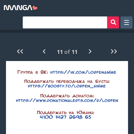
Рандом
Фильтр
11
of
11
Авторы
Аниме хентай
Сборники манги
Sign in
Register