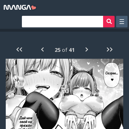
Рандом
Фильтр
25
of
41
Авторы
Аниме хентай
Сборники манги
Sign in
Register