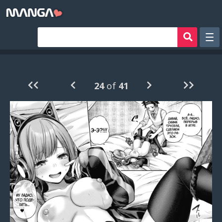
Рандом
Фильтр
24
of
41
Авторы
Аниме хентай
Сборники манги
Sign in
Register