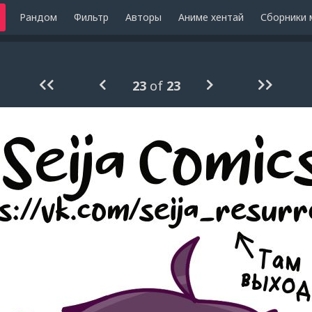
Рандом
Фильтр
Авторы
Аниме хентай
Сборники 
23
of
23