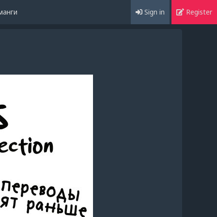
манги
Sign in
Register