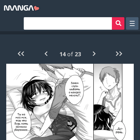
Рандом
Фильтр
14
of
23
Авторы
Аниме хентай
Сборники манги
Sign in
Register