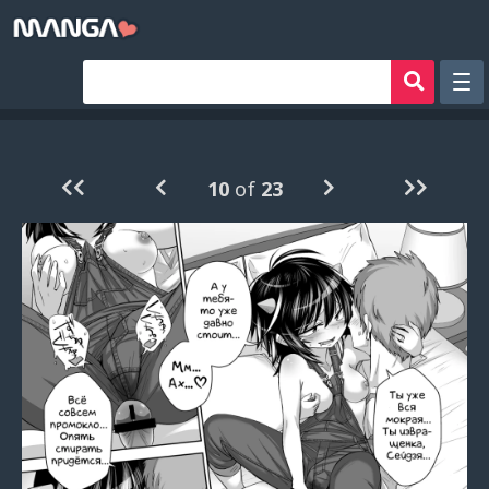
Рандом
Фильтр
10
of
23
Авторы
Аниме хентай
Сборники манги
Sign in
Register