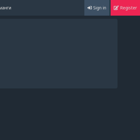
манги
Sign in
Register