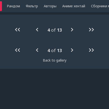
Рандом
Фильтр
Авторы
Аниме хентай
Сборники 
4
of
13
4
of
13
Back to gallery