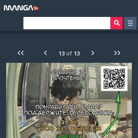
Рандом
Фильтр
13
of
13
Авторы
Аниме хентай
Сборники манги
Sign in
Register