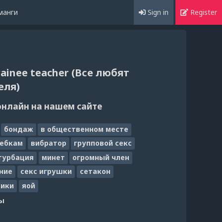
манги
Sign in
Register
rainee teacher (Все любят
еля)
онлайн на нашем сайте
бондаж
в общественном месте
ебкам
вибратор
групповой секс
турбация
минет
огромный член
ние
секс игрушки
сетакон
ики
яой
ы