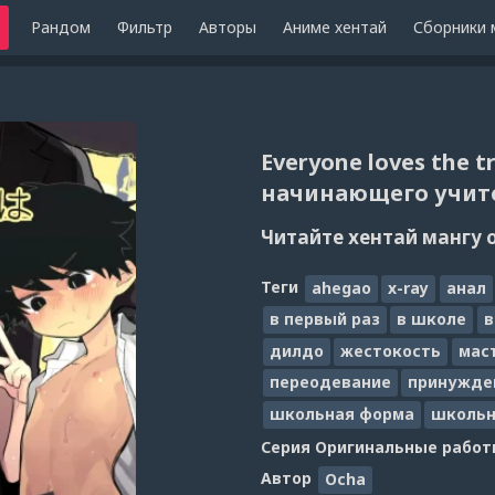
Рандом
Фильтр
Авторы
Аниме хентай
Сборники 
Everyone loves the t
начинающего учит
Читайте хентай мангу 
Теги
ahegao
x-ray
анал
в первый раз
в школе
в
дилдо
жестокость
мас
переодевание
принужде
школьная форма
школьн
Серия
Оригинальные работ
Автор
Ocha