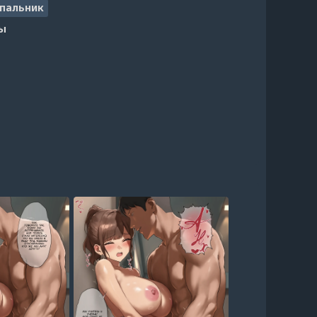
пальник
ы