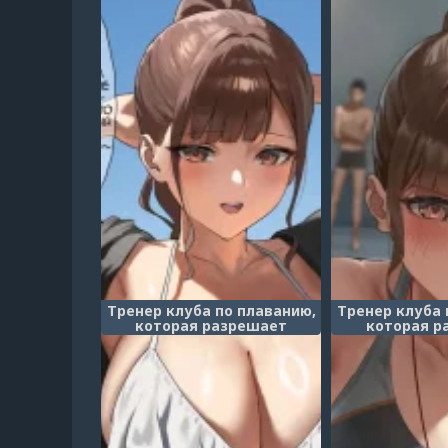
Тренер клуба по плаванию,
Тренер клуба 
которая разрешает
которая р
потрогать грудь в
потрогать
качестве награды - часть
качестве нагр
12 (Gohōbi ni mune o
(Gohōbi ni mu
momasete kureru suiei-bu
kureru suiei-b
kōmon/Suiei-bu komon no
bu komon no s
sensei/Тренер клуба по
клуба по 
плаванию)