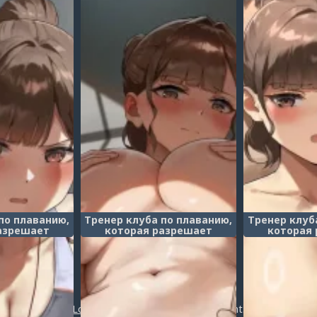
по плаванию,
Тренер клуба по плаванию,
Тренер клуб
азрешает
которая разрешает
которая
 грудь в
потрогать грудь в
потрога
ады - часть 3
качестве награды - часть 4
качестве наг
ne o momasete
(Gohōbi ni mune o momasete
(Gohōbi ni m
u kōmon/Suiei-
kureru suiei-bu kōmon/Suiei-
kureru suiei-
Post a comment
ensei/Тренер
bu komon no sensei/Тренер
bu komon no
плаванию)
клуба по плаванию)
клуба по
Login
or
register
to post a comment.