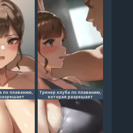
а по плаванию,
Тренер клуба по плаванию,
 разрешает
которая разрешает
ть грудь в
потрогать грудь в
рады - часть 6
качестве награды - часть 8
une o momasete
(Gohōbi ni mune o momasete
bu kōmon/Suiei-
kureru suiei-bu kōmon/Suiei-
 sensei/Тренер
bu komon no sensei/Тренер
 плаванию)
клуба по плаванию)