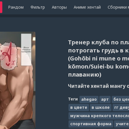
Рандом
Фильтр
Авторы
Аниме хентай
Сборники 
Тренер клуба по п
потрогать грудь в к
(Gohōbi ni mune o m
kōmon/Suiei-bu kom
плаванию)
Читайте хентай мангу 
Теги
ahegao
арт
без це
в цвете
в школе
гг де
мужчина крепкого телосл
спортивная форма
учите