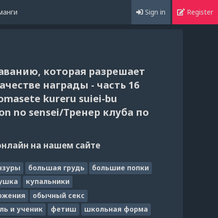
манги
Sign in
Register
лаванию, которая разрешает
ачестве награды - часть 16
omasete kureru suiei-bu
on no sensei/Тренер клуба по
онлайн на нашем сайте
нзуры
большая грудь
большие попки
вушка
купальники
ожения
обычный секс
ль и ученик
фетиш
школьная форма