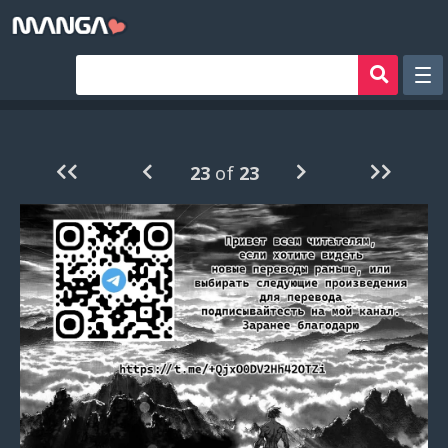
Рандом
Фильтр
23
of
23
Авторы
Аниме хентай
Сборники манги
Sign in
Register