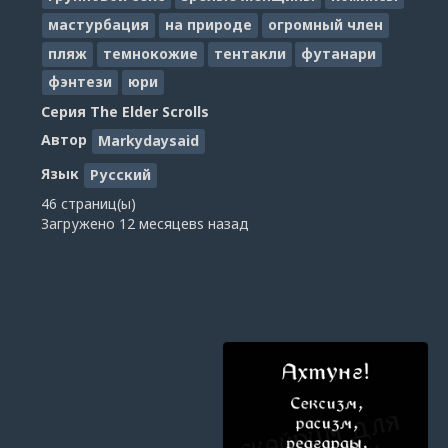
мастурбация
на природе
огромный член
пляж
темнокожие
тентакли
футанари
фэнтези
юри
Серия
The Elder Scrolls
Автор
Markydaysaid
Язык
Русский
46 страниц(ы)
Загружено
12 месяцевs назад