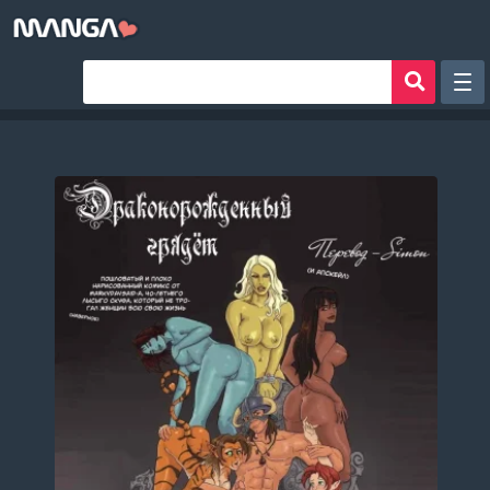
Рандом
Фильтр
Авторы
Аниме хентай
Сборники манги
Sign in
Register