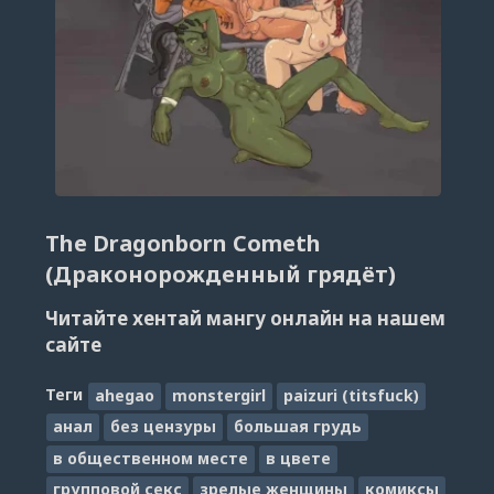
The Dragonborn Cometh
(Драконорожденный грядёт)
Читайте хентай мангу онлайн на нашем
сайте
Теги
ahegao
monstergirl
paizuri (titsfuck)
анал
без цензуры
большая грудь
в общественном месте
в цвете
групповой секс
зрелые женщины
комиксы