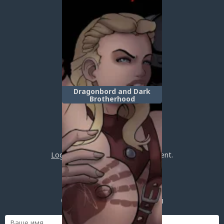
Dragonbord and Dark
Brotherhood
(Драконорожденный и
Тёмное Братство)
Post a comment
Login
or
register
to post a comment.
Добавить комментарий
Оставить комментарий