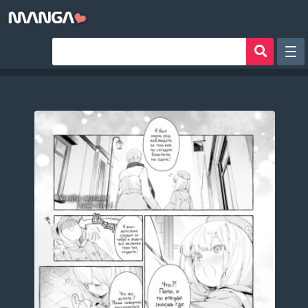
Рандом
Фильтр
Авторы
Аниме хентай
Сборники манги
Sign in
Register