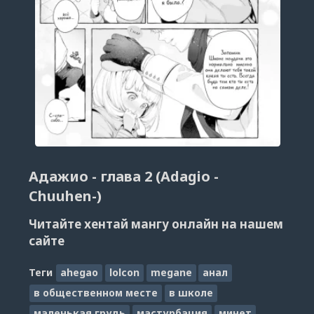
Адажио - глава 2 (Adagio -
Chuuhen-)
Читайте хентай мангу онлайн на нашем
сайте
Теги
ahegao
lolcon
megane
анал
в общественном месте
в школе
маленькая грудь
мастурбация
минет