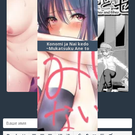
Konomi ja Nai kedo
~Mukatsuku Ane to
Aishou Batsugun Ecchi~ -
Глава 8
Post a comment
Login
or
register
to post a comment.
Добавить комментарий
Оставить комментарий