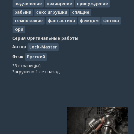
подчинение
похищение
принуждение
рабыни
секс игрушки
спящие
темнокожие
фантастика
фемдом
фетиш
юри
Серия
Оригинальные работы
Автор
Lock-Master
Язык
Русский
33 страниц(ы)
Загружено
1 лет назад