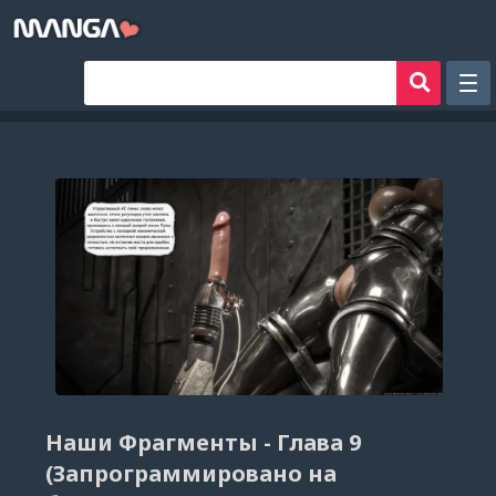
Рандом
Фильтр
Авторы
Аниме хентай
Сборники манги
Sign in
Register
Наши Фрагменты - Глава 9
(Запрограммировано на