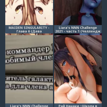
MAIDEN SINGULARITY -
Liara's NNN Challenge
Глава 6 (Дева
2021 - часть 1 (Челлендж
сингулярности)
ННН Лиары)
Liara's NNN Challenge
Рай Нанаки ~Школа в