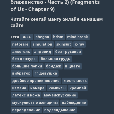
блаженство - Часть 2) (Fragments
of Us - Chapter 9)
Читайте хентай мангу онлайн на нашем
сайте
Теги
3DCG
ahegao
bdsm
mind break
netorare
simulation
skinsuit
x-ray
алкоголь
андроид
без трусиков
без цензуры
большая грудь
большие попки
бондаж
в цвете
вибратор
гг девушка
двойное проникновение
жестокость
измена
камера
комиксы
кремпай
латекс и кожа
мочеиспускание
мускулистые женщины
наблюдение
переодевание
подглядывание