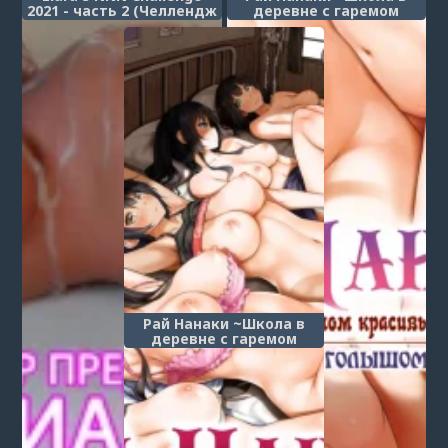
2021 - часть 2 (Челлендж
деревне с гаремом
ННН Лиары)
красивых девушек♥~ -
Глава 3 (Nanaka's
Paradise - Hide and Seek)
Рай Нанаки ~Школа в
деревне с гаремом
красивых девушек♥~ -
Глава 4 (Nanaka's
Paradise - Playing Doctor)
Post a comment