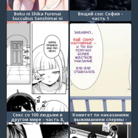
Boku ni Shika Furenai
Вещий сон: София -
Succubus Sanshimai ni
часть 1
Shiborareru Hanashi -
Глава 4.1
Секс со 100 людьми в
Комитет по наказаниям
другом мире - часть 8,
выжиманием спермы -
Дочка лорда и её
часть 1
невзгоды (Isekai 100-nin
Giri 08)