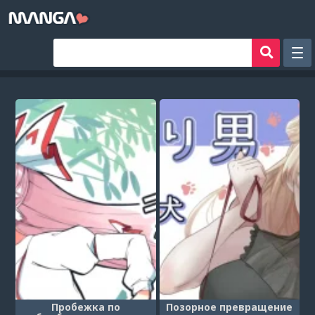
Рандом
Фильтр
Авторы
Аниме хентай
Сборники манги
Sign in
Register
Пробежка по
Позорное превращение