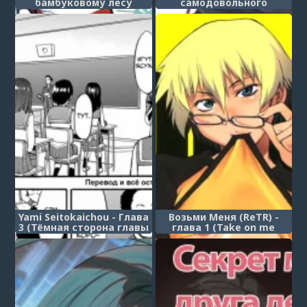
бамбуковому лесу
самодовольного
(Chikurin R nning)
мужчины в сучку (Ikiri
Otoko Shuuchi Mesuinu
Kaizou) (Smug Man's
Shameful Bitch
Conversion)
Yami Seitokaichou - Глава
Возьми Меня (ReTR) -
3 (Тёмная сторона главы
глава 1 (Take on me
студсовета)
(ReTR) - chapter 1)