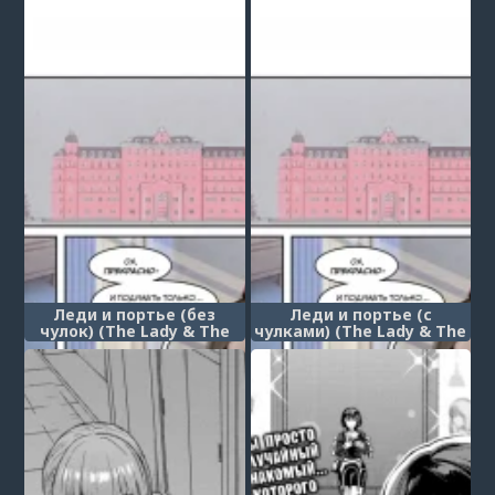
хочешь (Douse Shinu
kara, Suki ni Shite)
Леди и портье (без
Леди и портье (с
чулок) (The Lady & The
чулками) (The Lady & The
Bellhop)
Bellhop)