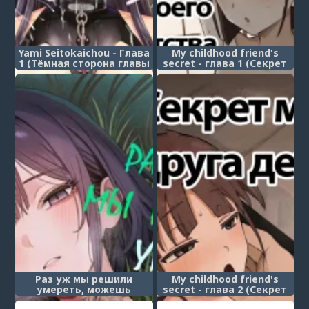
Yami Seitokaichou - Глава
My childhood friend's
1 (Тёмная сторона главы
secret - глава 1 (Секрет
студсовета)
моего друга детства)
Раз уж мы решили
My childhood friend's
умереть, можешь
secret - глава 2 (Секрет
делать со мной что
моего друга детства 2)