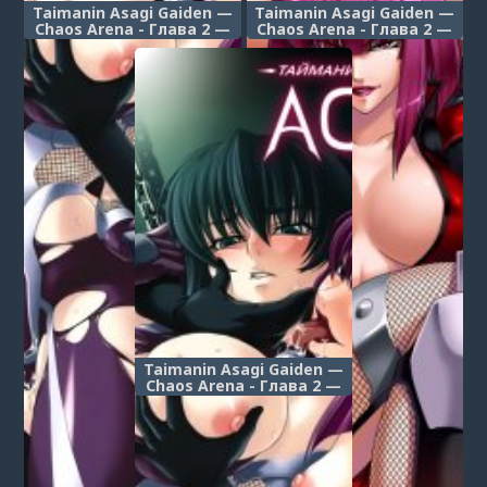
Taimanin Asagi Gaiden —
Taimanin Asagi Gaiden —
Chaos Arena - Глава 2 —
Chaos Arena - Глава 2 —
Поезд адского разврата
Поезд адского разврата
— часть 4 (Taimanin
— часть 5 (Taimanin
Asagi Gaiden ~ Chaos
Asagi Gaiden ~ Chaos
Arena Hen ~)
Arena Hen ~)
Taimanin Asagi Gaiden —
Chaos Arena - Глава 2 —
Поезд адского разврата
— часть 6 (Taimanin
Asagi Gaiden ~ Chaos
Arena Hen ~)
1
2
3
4
5
6
7
8
9
10