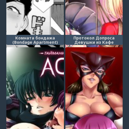
Комната бондажа
Протокол Допроса
(Bondage Apartment)
Девушки из Кафе
«Лико-рико», Нисикиги
Тисато. (Kissa Lyco Reco
Kanban Musume Nishikigi
Chisato Jinmon Chousho)