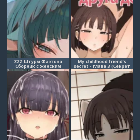
ZZZ Штурм Фаэтона
My childhood friend's
Сборник с женским
secret - глава 3 (Секрет
доминированием
моего друга детства 3)
(ZenZero Gyaku Ra
Goudou "Phaethon
Assault")