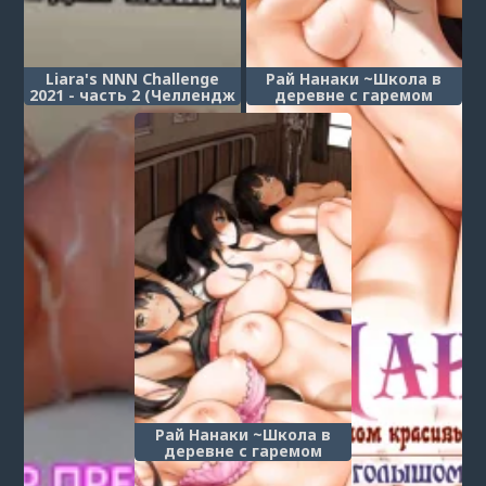
Liara's NNN Challenge
Рай Нанаки ~Школа в
2021 - часть 2 (Челлендж
деревне с гаремом
ННН Лиары)
красивых девушек♥~ -
Глава 3 (Nanaka's
Paradise - Hide and Seek)
Рай Нанаки ~Школа в
деревне с гаремом
красивых девушек♥~ -
Глава 4 (Nanaka's