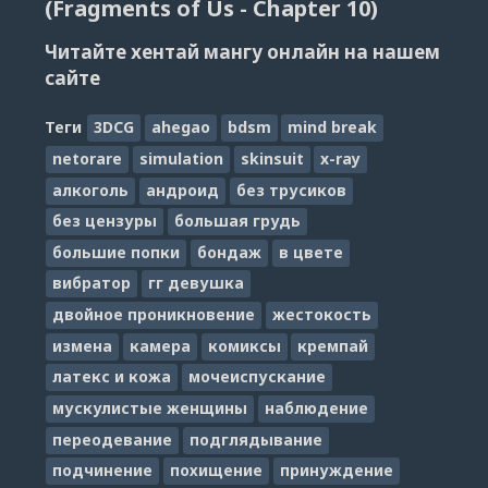
(Fragments of Us - Chapter 10)
Читайте хентай мангу онлайн на нашем
сайте
Теги
3DCG
ahegao
bdsm
mind break
netorare
simulation
skinsuit
x-ray
алкоголь
андроид
без трусиков
без цензуры
большая грудь
большие попки
бондаж
в цвете
вибратор
гг девушка
двойное проникновение
жестокость
измена
камера
комиксы
кремпай
латекс и кожа
мочеиспускание
мускулистые женщины
наблюдение
переодевание
подглядывание
подчинение
похищение
принуждение