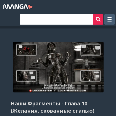
Рандом
Фильтр
Авторы
Аниме хентай
Сборники манги
Sign in
Register
Наши Фрагменты - Глава 10
(Желания, скованные сталью)