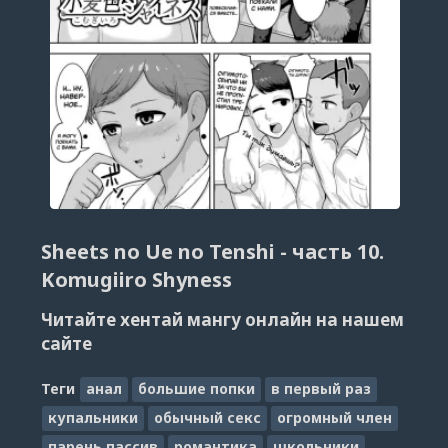
Sheets no Ue no Tenshi - часть 10.
Komugiiro Shyness
Читайте хентай мангу онлайн на нашем
сайте
Теги
анал
большие попки
в первый раз
купальники
обычный секс
огромный член
парень пассив
романтика
школьники