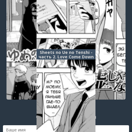
Sheets no Ue no Tenshi -
часть 2. Love Come Down
Post a comment
Login
or
register
to post a comment.
Добавить комментарий
Оставить комментарий