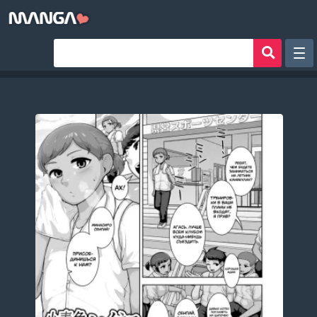
Рандом
Фильтр
Авторы
Аниме хентай
Сборники манги
Sign in
Register