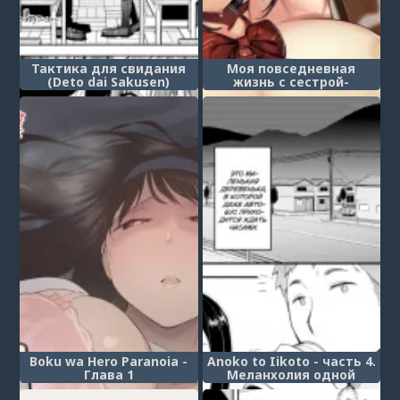
Тактика для свидания
Моя повседневная
(Deto dai Sakusen)
жизнь с сестрой-
грязнулей, которой
нужен только секс ~Если
победишь сестрёнку, то
я разрешу тебе кончить
без резинки!~ (Boku to
Gasatsu na Onee no
Seiyoku Shori Seikatsu
~Onee-chan ni Katetara
Ninshin Kakugo de Nama
Ecchi Hen~)
Boku wa Hero Paranoia -
Anoko to Iikoto - часть 4.
Глава 1
Меланхолия одной
деревенской