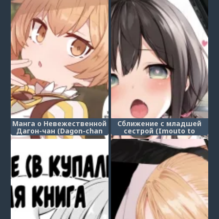
Манга о Невежественной
Сближение с младшей
Дагон-чан (Dagon-chan
сестрой (Imouto to
Mob Sao Muchi Ecchi
(Saimin de) Ichaicha Suru
Manga)
Hon)