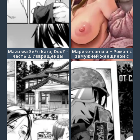
Mazu wa SeFri kara, Dou? -
Марико-сан и я ~ Роман с
часть 2. Извращенцы
замужней женщиной с
(Hentai Doushi / Mutual
моей подработки - глава
Perverts)
3