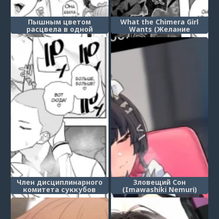
Пышным цветом
What the Chimera Girl
расцвела в одной
Wants (Желание
комнате она (One Room
девочки-химеры)
Perfume)
Член дисциплинарного
Зловещий Сон
комитета суккубов
(Imawashiki Nemuri)
(Succubus Public Morals
Member Tachibana Rin)