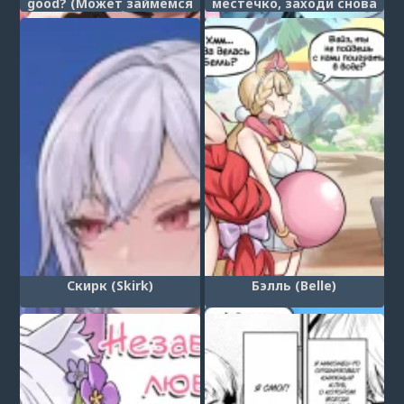
good? (Может займемся
местечко, заходи снова
чем-нибудь
(Dungeon is a good thing,
интересным?)
come again)
Скирк (Skirk)
Бэлль (Belle)