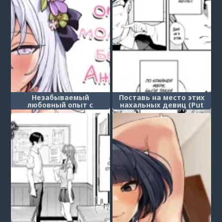
Незабываемый
Поставь на место этих
любовный опыт с
нахальных девиц (Put
молочно-белым Ангелом
Those Cheeky Gals in
(Hakudaku Tenshi to no,
Their Place)
Torokeru You na Joukou)