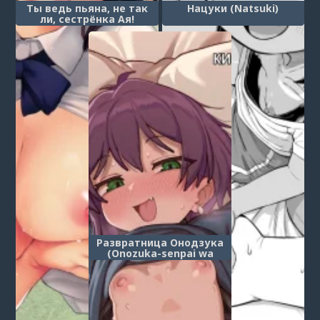
Ты ведь пьяна, не так
Нацуки (Natsuki)
ли, сестрёнка Ая!
(Yoidore Desuka Aya
Onee-san!?)
Развратница Онодзука
(Onozuka-senpai wa
Warui Hito)
1
...
6
7
8
9
10
11
12
13