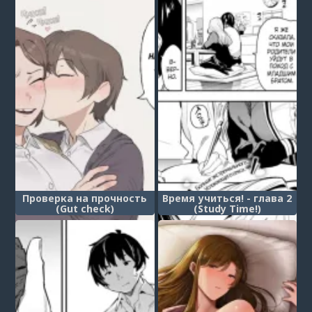
старшеклассницы (A
Certain Countryside High
School Girl's Melancholy)
Проверка на прочность
Время учиться! - глава 2
(Gut check)
(Study Time!)