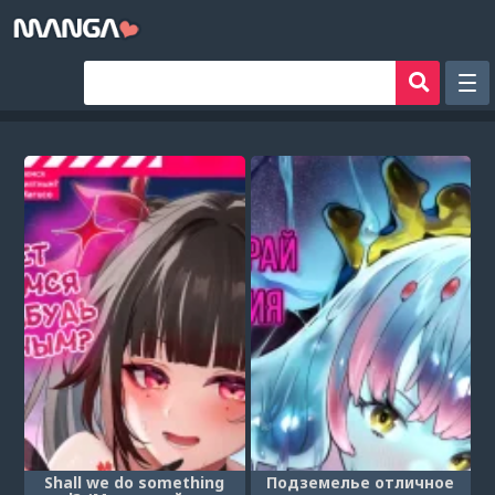
Рандом
Фильтр
Авторы
Аниме хентай
Сборники манги
Sign in
Register
Shall we do something
Подземелье отличное