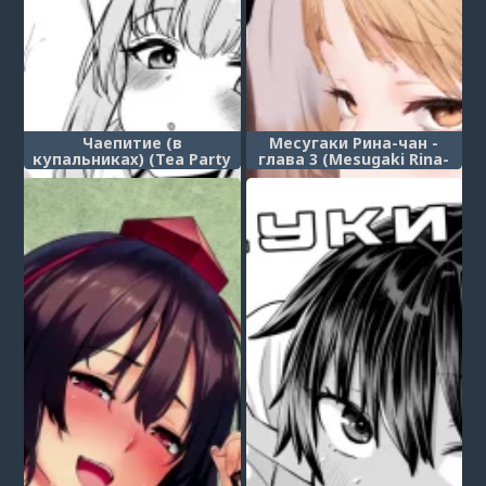
Чаепитие (в
Месугаки Рина-чан -
купальниках) (Tea Party
глава 3 (Mesugaki Rina-
(Mizugi) ni Sukebe Suru
chan VOL. 3)
Omake Hon)