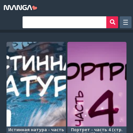
Рандом
Фильтр
Авторы
Аниме хентай
Сборники манги
Sign in
Register
Истинная натура - часть
Портрет - часть 4 (стр.