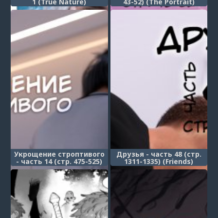
1 (True Nature)
43-52) (The Portrait)
Укрощение строптивого
Друзья - часть 48 (стр.
- часть 14 (стр. 475-525)
1311-1335) (Friends)
(Taming the Beast)