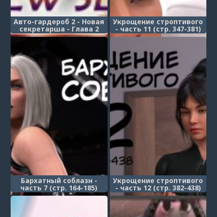
Авто-гардероб 2 - Новая
Укрощение строптивого
секретарша - Глава 2
- часть 11 (стр. 347-381)
(Autocloset 2 - The New
(Taming the Beast)
Secretary)
Бархатный соблазн -
Укрощение строптивого
часть 7 (стр. 164-185)
- часть 12 (стр. 382-438)
(Silktrap)
(Taming the Beast)