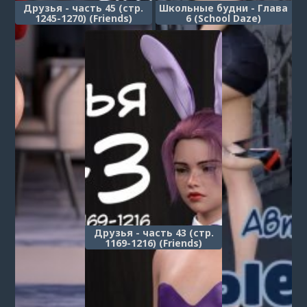
Друзья - часть 45 (стр.
Школьные будни - Глава
1245-1270) (Friends)
6 (School Daze)
Друзья - часть 43 (стр.
1169-1216) (Friends)
1
2
3
4
5
6
7
8