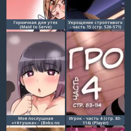
Горничная для утех
Укрощение строптивого
(Maid to Serve)
- часть 15 (стр. 526-571)
(Taming the Beast)
Моя послушная
Игрок - часть 4 (стр. 83-
«тётушка»♂ (Boku no
114) (Player)
iinari obasan)