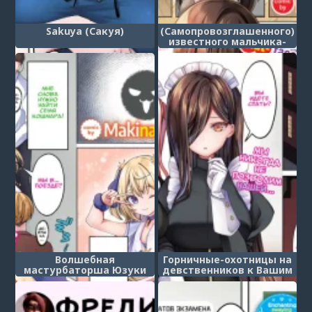
Sakuya (Сакуя)
(Самопровозглашенного)
известного мальчика-
стримера съели. ((Self-
Proclaimed) Famous
Streamer Boy Gets
Devoured.)
Волшебная
Горничные-охотницы на
мастурбаторша Юзуки
девственников к Вашим
(Magical MasturBabe
услугам! (Virgin-Hunter
Yuzuki)
Maids at Your Service!)