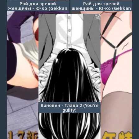
Рай для зрелой
Рай для зрелой
женщины - Ю-ко (Gekkan
женщины - Ю-ко (Gekkan
Jukujo Tengoku 2017
Jukujo Tengoku 2023
Shinnen Tokudai-gou - U-
Shinnen Tokudai-go - U-
ko)
ko)
Виновен - Глава 2 (You're
guilty)
1
...
3
4
5
6
7
8
9
10