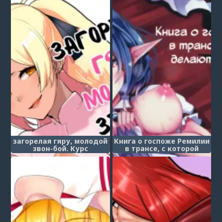
загорелая гяру, молодой
Книга о госпоже Ремилии
звон-бой. Курс
в трансе, с которой
анального секса в
делают что хотят (Ishiki
пассивной роли (Tan
ga Kondaku Gimi na
Gyaru Junior Call Boy
Remilia Ojou-Sama ga
Reverse Anal Course)
Sukikatte Sarechau Hon)