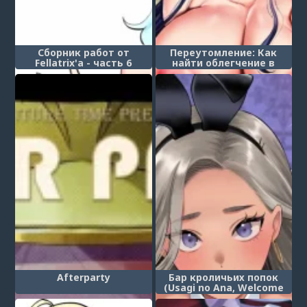
Сборник работ от
Переутомление: Как
Fellatrix'а - часть 6
найти облегчение в
подчинении - После
(Overworked: Finding
Sweet Release In
Submission - After)
Afterparty
Бар кроличьих попок
(Usagi no Ana, Welcome
to the Rabbit Hole)