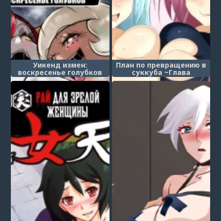
Уикенд измен:
План по превращению в
воскресенье голубков
суккуба ~Глава
(Cheat Weekend: Love
суккубов и бывший
Birds' Sunday)
белый маг, сестрица
Лира~ (Succubus Doreika
Keikaku ~Goshujin-sama
Succubus to Moto Shiro
Majutsushi no Onee-san~)