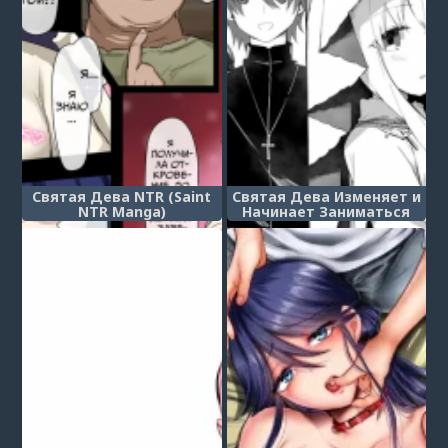
Святая Дева NTR (Saint
Святая Дева Изменяет и
NTR Manga)
Начинает Заниматься
Сексом с Другим
Мужчиной Каждый День
(Seijo-sama ga
Netorarete Nichijou-teki
ni Hoka no Otoko to Sex
Shite Shimau)