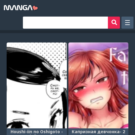
Рандом
Фильтр
Авторы
Аниме хентай
Сборники манги
Sign in
Register
Houshi-iin no Oshigoto -
Капризная девчонка- 2