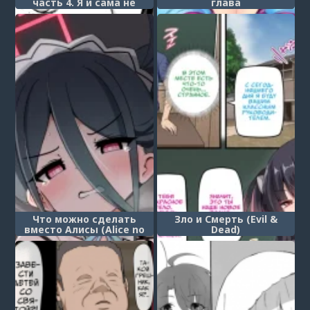
часть 4. Я и сама не
глава
знаю, сенсей! (You Don't
Understand, Sensei!)
Что можно сделать
Зло и Смерть (Evil &
вместо Алисы (Alice no
Dead)
Kawari ni Dekiru Koto)