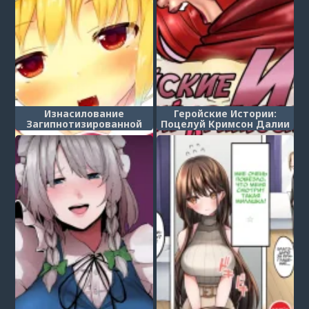
Изнасилование
Геройские Истории:
Загипнотизированной
Поцелуй Кримсон Далии
Флан (Saiminkan Flandre)
(Hero Tales Comics - Kiss
of the Crimson Dahlia)