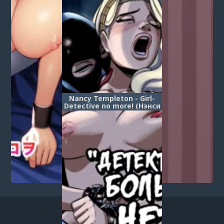
Nancy Templeton - Girl-
Detective no more! (Нэнси
Темплтон - Детективши
больше нет!)
1
...
7
8
9
10
11
12
13
14
15
16