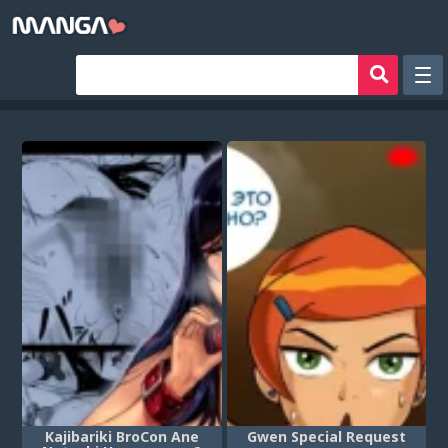
Рандом
Фильтр
Авторы
Аниме хентай
Сборники манги
Sign in
Register
Kajibariki BroCon Ane
Gwen Special Request