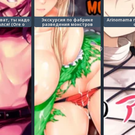
ват, ты надо
Экскурсия по фабрике
Arinomama n
лся! (Ore o
разведения монстров
e ga Warui)
(Monster Breeding Factory,
Inspection!)
...
3
4
5
6
7
8
9
10
11
...
1