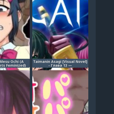
Mesu Ochi (A
Taimanin Asagi [Visual Novel]
ets Feminized)
- Глава 13 —
Трансформация Сакуры —
часть 2