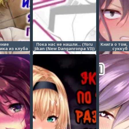
ение
Пока нас не нашли... (Yoru
Книга о том,
ика из клуба
Jikan (New Danganronpa V3))
суккуб
он не станет
избалованн
й - глава 2
(Osugaki ga F
ousei ~ kanojo
Wakarase
 made)