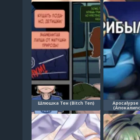
потрогать грудь в
потрогать
качестве награды - часть 6
качестве нагр
(Gohōbi ni mune o momasete
(Gohōbi ni mu
kureru suiei-bu kōmon/Suiei-
kureru suiei-b
bu komon no sensei/Тренер
bu komon no s
клуба по плаванию)
клуба по 
Шлюшка Тен (Bitch Ten)
Apocalypse
(Апокалипс