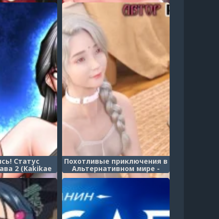
ция Сакуры —
изнасилование FUCK!!
сть 1
Мальчик-кроссдрессер
теряет сознание в агонии
от изнасилования!)
сь! Статус
Похотливые приключения в
ава 2 (Kakikae
Альтернативном мире -
atus Open!)
Глава 3.3