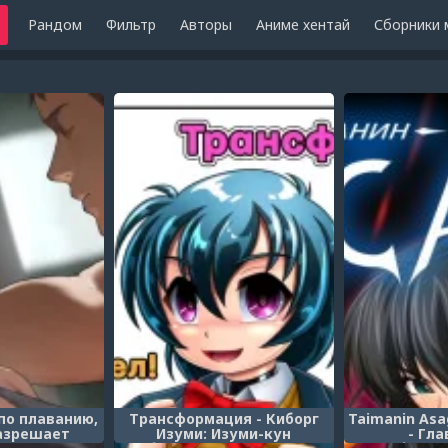
Рандом
Фильтр
Авторы
Аниме хентай
Сборники 
по плаванию,
Трансформация - Киборг
Taimanin Asag
азрешает
Изуми: Изуми-кун
- Гла