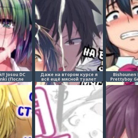
!! Josou DC
Даже на втором курсе я
Bishounen 
nki (После
всё ещё мясной туалет
Prettyboy G
Кроссдрессер
(even in my second year. im
 туалет)
still a meat toilet)