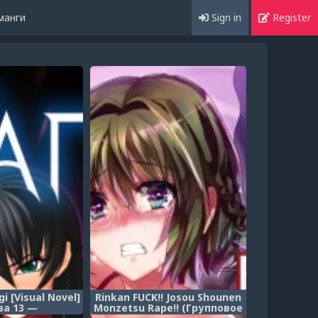
манги
Sign in
Register
i [Visual Novel]
Rinkan FUCK!! Josou Shounen
ва 13 —
Monzetsu Rape!! (Групповое