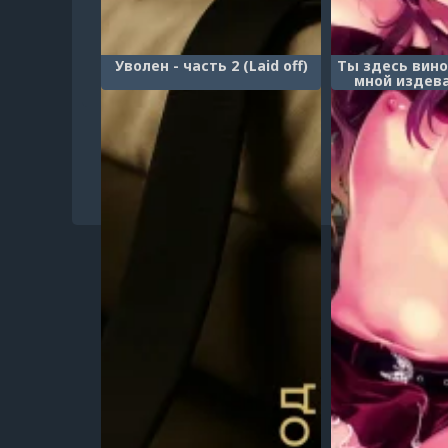
Уволен - часть 2 (Laid off)
Ты здесь вино
мной издева
Ijimeta Oma
1