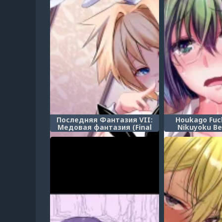
Последняя Фантазия VII:
Houkago Fuck
Медовая фантазия (Final
Nikuyoku Be
Fantasy VII: Honeybee Inn)
школы FUCK!! 
DC мясной