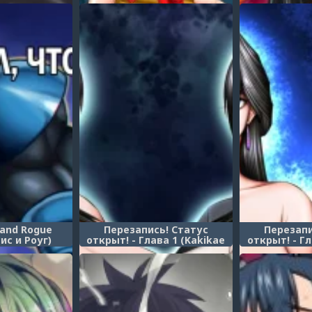
 грудь в
забеременел! (TS Cyborg
Трансформа
ады - часть 8
Izumi: Izumi-kun Gets
ча
ne o momasete
Pregnant!)
u kōmon/Suiei-
ensei/Тренер
плаванию)
 and Rogue
Перезапись! Статус
Перезапи
ис и Роуг)
открыт! - Глава 1 (Kakikae
открыт! - Гл
Kanou! Status Open!)
Kanou! St