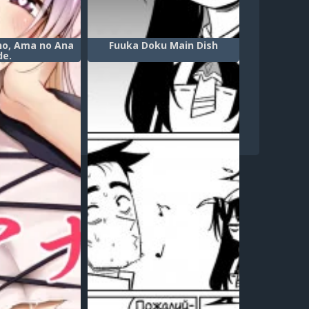
o, Ama no Ana
Fuuka Doku Main Dish
de.
00