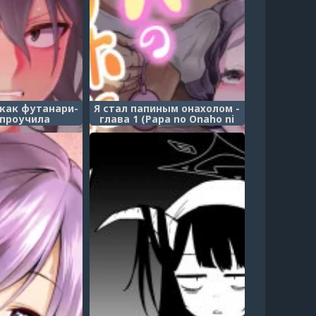
 как футанари-
Я стал папиным онахолом -
 проучила
глава 1 (Papa no Onaho ni
ого мальчика
Nare! ~Ero Oyaji no Ejiki ni
utanari Inma ni
Natta Otokonoko~ _ I
rareru Hon)
Became Daddy's Onahole!
~How I Fell Prey to My
Pervert Dad and Became His
Personal Hole~)