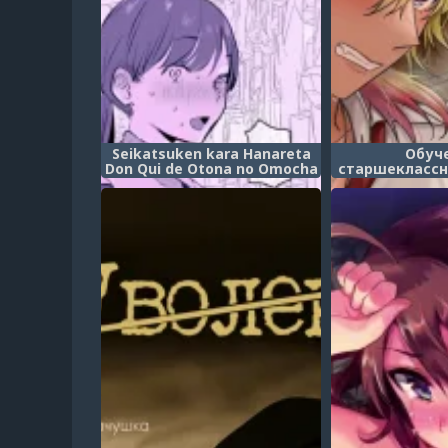
Seikatsuken kara Hanareta
Обуч
Don Qui de Otona no Omocha
старшеклассн
o Busshoku Suru Sugata o
Яричин: пока 
Yancha na Seito ni
моей девушко
Mirareteshimau Sensei
(Yarichin DK k
(Бывший ученик заметил
ni suru
испорченную учительницу,
выбирающую секс-игрушки
в магазине подальше от
дома)