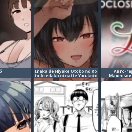
б
Inaka de Hiyake Otoko no Ko
Авто-га
to Asedaku ni natte Yarukoto
Маленьки
Hitotsu!
Санты (Au
Santa's Li