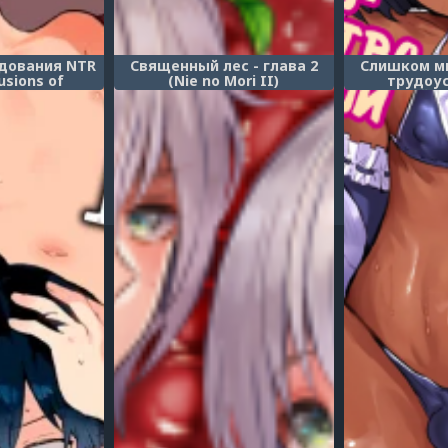
дования NTR
Священный лес - глава 2
Слишком мн
usions of
(Nie no Mori II)
трудоу
ution)
горничной 2 (
Maid de
1
2
3
4
5
6
7
8
9
10
...
4