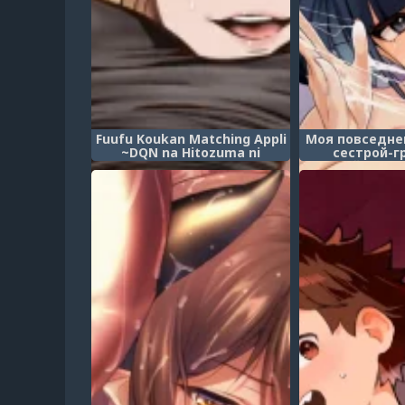
Fuufu Koukan Matching Appli
Моя повседне
~DQN na Hitozuma ni
сестрой-г
Nakadashi Houshi~
которой нужен
(Приложение по обмену
~Давай сд
партнёрами ~Услуга
втайне от па
«Кремпай для замужней
Gasatsu na On
женщины»~)
Shori Se