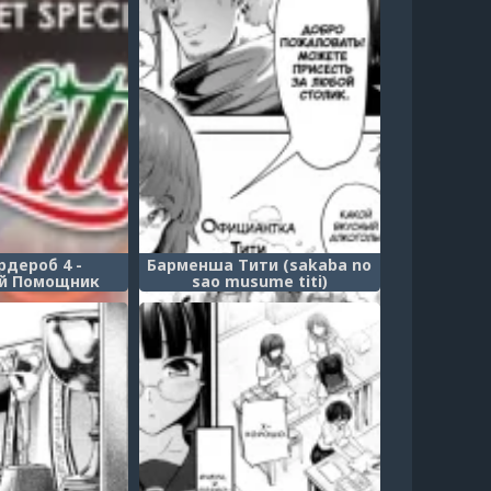
рдероб 4 -
Барменша Тити (sakaba no
й Помощник
sao musume titi)
tocloset 4 -
ttle Helper)