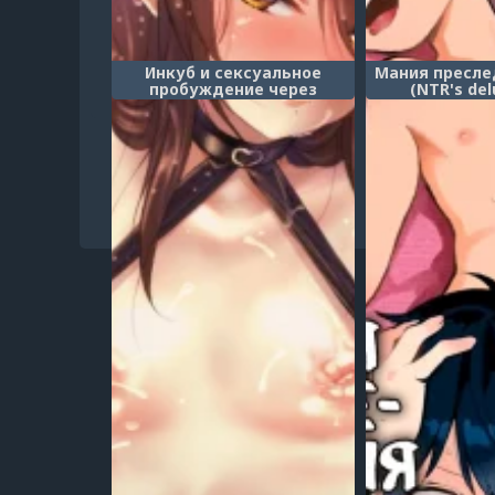
Инкуб и сексуальное
Мания пресле
пробуждение через
(NTR's del
щупальца (Incubus-kun to
persec
Mesu Kaihatsu Shokushukan
Incubus Boy Femcorrupted
By Tentacles)