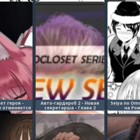
неви
ет героя -
Авто-гардероб 2 - Новая
Seiya no Om
е отменяется
секретарша - Глава 2
на Ро
usha o Hamu -
(Autocloset 2 - The New
I GYAKUTEN
Secretary)
HI)