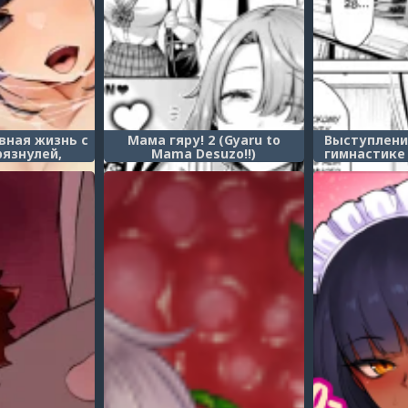
вная жизнь с
Мама гяру! 2 (Gyaru to
Выступлени
рязнулей,
Mama Desuzo!!)
гимнастике 
 только секс
Team Pe
елаем это
пы~ (Boku to
ee no Seiyoku
ikatsu)