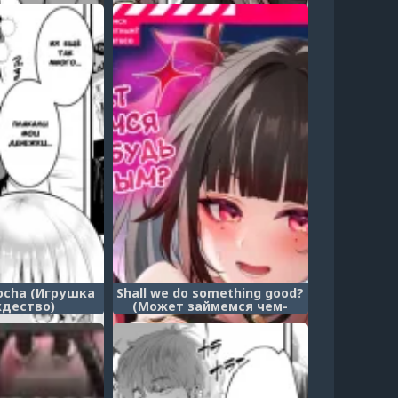
нность
наш стрим извращенцев)
ocha (Игрушка
Shall we do something good?
ждество)
(Может займемся чем-
нибудь интересным?)