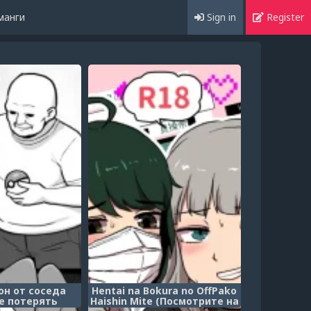
манги
Sign in
Register
он от соседа
Hentai na Bokura no OffPako
е потерять
Haishin Mite (Посмотрите на