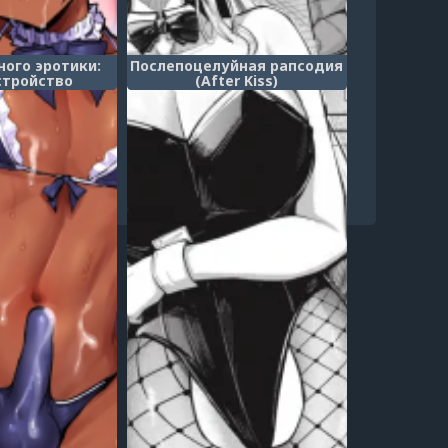
ого эротики:
Послепоцелуйная рапсодия
стройство
(After Kiss)
Oikko Ero Sugi,
 Saiyou 2)
3