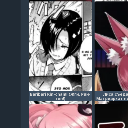
Baribari Rin-chan!! (Жги, Рин-
Лиса съеда
тян!)
Матриархат н
(Kitsune wa Yu
JYOSEI JYOU
NAS