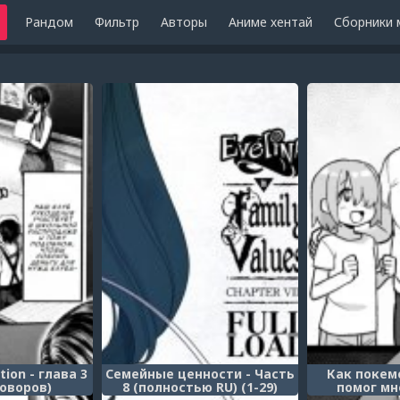
Рандом
Фильтр
Авторы
Аниме хентай
Сборники 
ion - глава 3
Семейные ценности - Часть
Как покем
говоров)
8 (полностью RU) (1-29)
помог мн