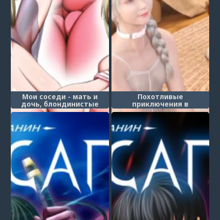
Мои соседи - мать и
Похотливые
дочь, блондинистые
приключения в
нимфоманки-суккубы
Альтернативном мире -
(Otonari-san wa Inran
Глава 3.3
Kinpatsu Succubus Oyako)