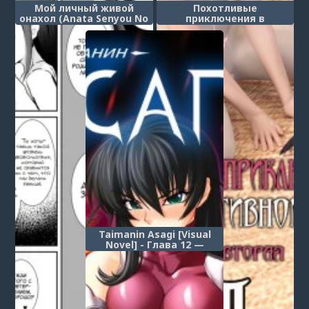
Мой личный живой
Похотливые
онахол (Anata Senyou No
приключения в
Niku Onaho Desu)
Альтернативном мире -
Глава 3.2
Taimanin Asagi [Visual
Novel] - Глава 12 —
Противостояние — часть
6
1
2
3
4
5
6
7
8
9