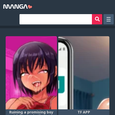
Рандом
Фильтр
Авторы
Аниме хентай
Сборники манги
Sign in
Register
Ruining a promising boy
TF APP