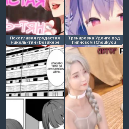
Похотливая грудастая
Тренировка Удонге под
Николь-тян (Dosukebe
Гипнозом (Choukyou
Dekachichi Nicole-chan)
Saimin Udongein)