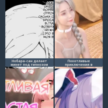
no Saimin Tanetsuke Oji-
san)
Нобара-сан делает
Похотливые
минет под гипнозом
приключения в
(Nobara-san Giving a
Альтернативном мире -
Blowjob While Hypnotized)
Глава 3.1