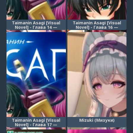
Taimanin Asagi [Visual
Taimanin Asagi [Visual
Novel] - Глава 14 —
Novel] - Глава 16 —
Противостояние — итог
Конец...
Taimanin Asagi [Visual
Mizuki (Мизуки)
Novel] - Глава 17 —
Неприкаянное сердце —