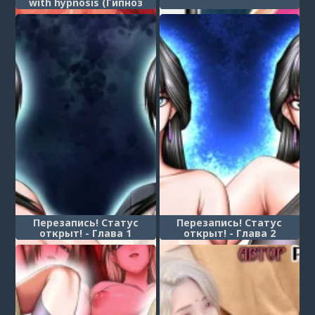
with hypnosis (Гипноз
для подающего
надежды парня)
Перезапись! Статус
Перезапись! Статус
открыт! - Глава 1
открыт! - Глава 2
(Kakikae Kanou! Status
(Kakikae Kanou! Status
Open!)
Open!)