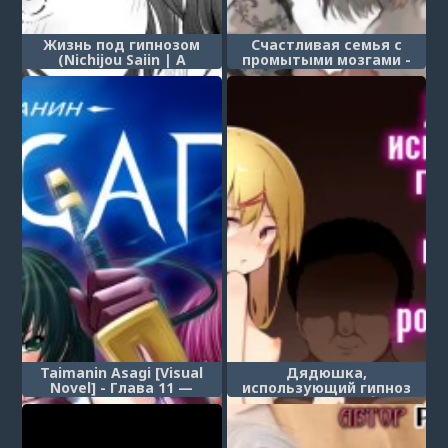
Жизнь под гипнозом
Счастливая семья с
(Nichijou Saiin | A
промытыми мозгами -
Hypnotically Lewd Daily-
часть 3 (Happy Brain
Life)
Modified Family 3 happy
end)
Taimanin Asagi [Visual
Дядюшка,
Novel] - Глава 11 —
использующий гипноз
Наказание унижением —
для решения проблемы
часть 1
низкой рождаемости
(Shoushika Mondai ni
Shinken ni Torikumu Seigi