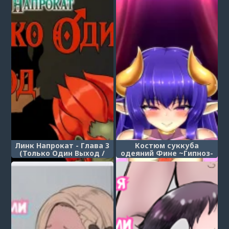
часть 1
Линк Напрокат - Глава 3
Костюм суккуба
(Только Один Выход /
одеяний Фине ~Гипноз-
Lending Link Out: Only
дрессировка малышей~
Way Out)
(Dress Succubus Fine no
Oyoufuku Aka-chan
Choukyou Saimin)