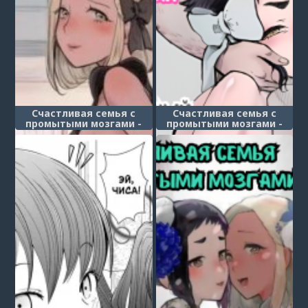
Счастливая семья с
Счастливая семья с
промытыми мозгами -
промытыми мозгами -
часть 1 (Happy Brain
часть 2 (Happy Brain
Modified Family 1 ~My
Modified Family 2
Brother is a Femboy
~Father's Callous
Fuckhole)
Indulgence~)