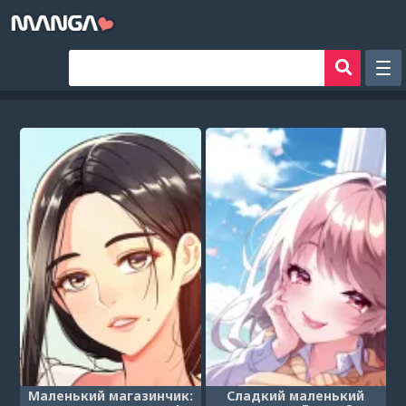
Рандом
Фильтр
Авторы
Аниме хентай
Сборники манги
Sign in
Register
Маленький магазинчик:
Сладкий маленький