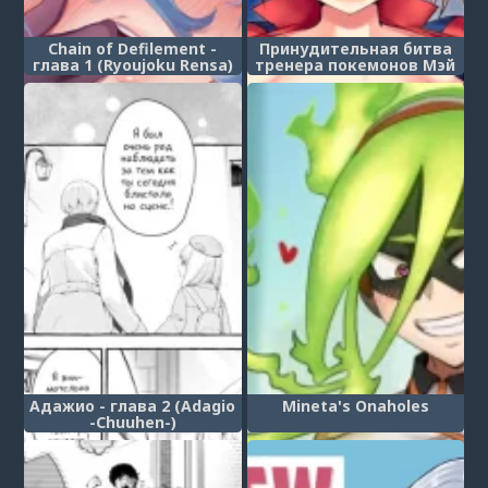
Chain of Defilement -
Принудительная битва
глава 1 (Ryoujoku Rensa)
тренера покемонов Мэй
(Pokemon Trainer May's
Forced Hypnosis Battle)
Адажио - глава 2 (Adagio
Mineta's Onaholes
-Chuuhen-)