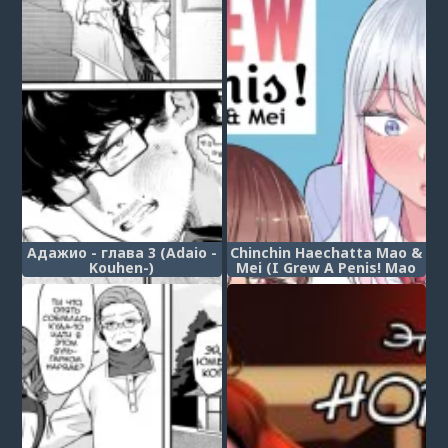
Адажио - глава 3 (Adaio -
Chinchin Haechatta Mao &
Kouhen-)
Mei (I Grew A Penis! Mao
& Mei) (У меня вырос
пенис!)