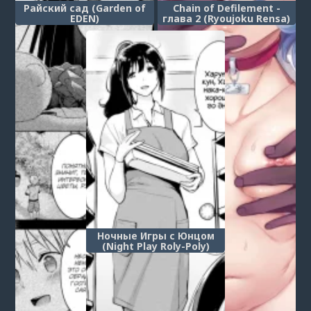
Райский сад (Garden of
Chain of Defilement -
EDEN)
глава 2 (Ryoujoku Rensa)
Ночные Игры с Юнцом
(Night Play Roly-Poly)
1
...
75
76
77
78
79
80
81
82