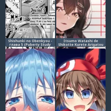
Shishunki no Obenkyou -
Itsumo Watashi de
глава 5 (Puberty Study
Shikotte Kurete Arigatou
Session)
(Спасибо, что постоянно
дрочил на меня)