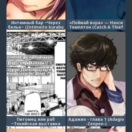
Интимный бар ~Через
«Поймай вора» — Нэнси
белье~ (Intimeito kurabu
Темплтон (Catch A Thief
〜 shitagi no ue kara 〜)
– Nancy Templeton)
Питомец или раб
Адажио - глава 1 (Adagio
~Токийская выставка
-Zenpen-)
рабов~ (Pet or slave