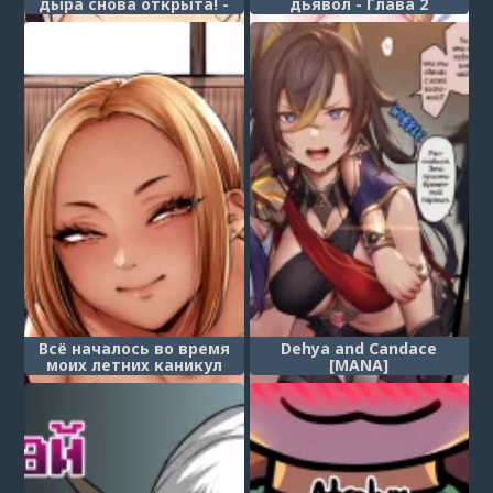
дыра снова открыта! -
дьявол - Глава 2
Глава 4
(Amaama Koakuma)
Всё началось во время
Dehya and Candace
моих летних каникул
[MANA]
(Kikkake wa
Natsuyasumi)