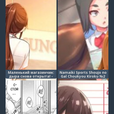
~Tokyo Slave Show!~)
Маленький магазинчик:
Namaiki Sports Shoujo no
дыра снова открыта! -
Gal Choukyou Kiroku №2
Глава 5
(Превращение дерзкой и
спортивной девчонки в
гяру)