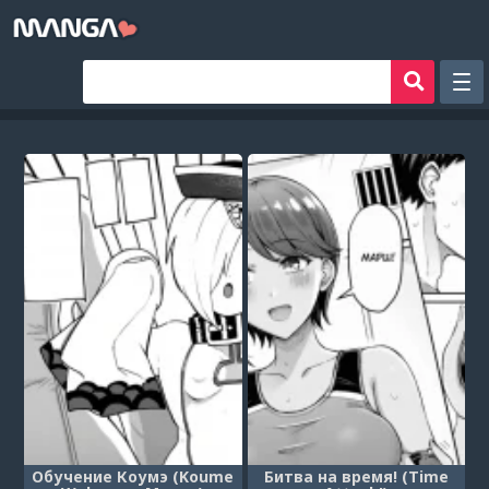
Рандом
Фильтр
Авторы
Аниме хентай
Сборники манги
Sign in
Register
Обучение Коумэ (Koume
Битва на время! (Time