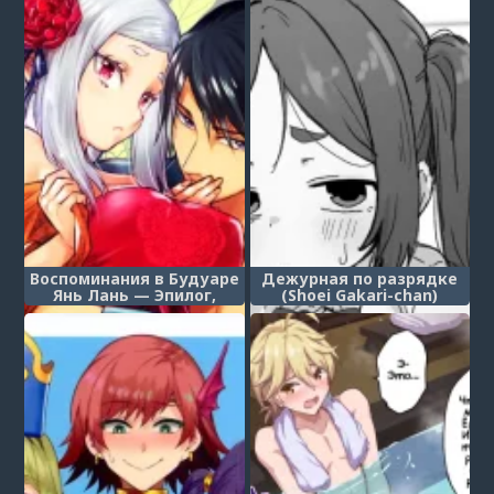
мастер, не в силах
отвергнуть ухаживания
своей любимой
ученицы.)
Воспоминания в Будуаре
Дежурная по разрядке
Янь Лань — Эпилог,
(Shoei Gakari-chan)
часть 2 (Enran Keichuu
Kowa・Kouden 2)