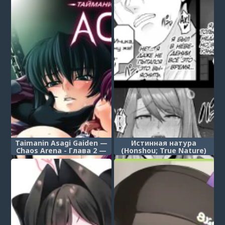
— часть 4 (Taimanin
— часть 5 (Taimanin
Asagi Gaiden ~ Chaos
Asagi Gaiden ~ Chaos
Arena Hen ~)
Arena Hen ~)
Taimanin Asagi Gaiden —
Истинная натура
Chaos Arena - Глава 2 —
(Honshou; True Nature)
Поезд адского разврата
— часть 6 (Taimanin
Asagi Gaiden ~ Chaos
Arena Hen ~)