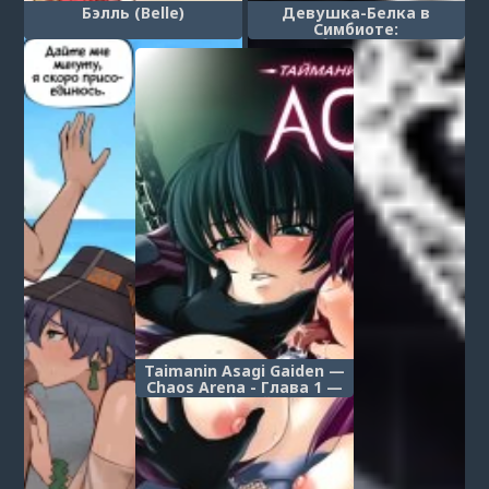
Бэлль (Belle)
Девушка-Белка в
Симбиоте:
Симбиотическая
Прогулка (Symbiote
Squirrel Girl: Symbiotic
Joyride)
Taimanin Asagi Gaiden —
Chaos Arena - Глава 1 —
Пленённый тайманин —
часть 1 (Taimanin Asagi
Gaiden ~ Chaos Arena Hen
~)
1
2
3
4
5
6
7
8
9