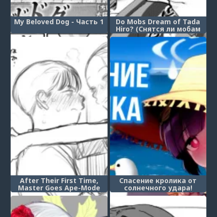
My Beloved Dog - Часть 1
Do Mobs Dream of Tada
Hiro? (Снятся ли мобам
сны о Тада Хиро?)
After Their First Time,
Спасение кролика от
Master Goes Ape-Mode
солнечного удара!
After Being Unable to
(RABBIT's Heat Stroke
Turn Down His Darling
Prevention!)
Disciple’s Advances.
(После их первого раза