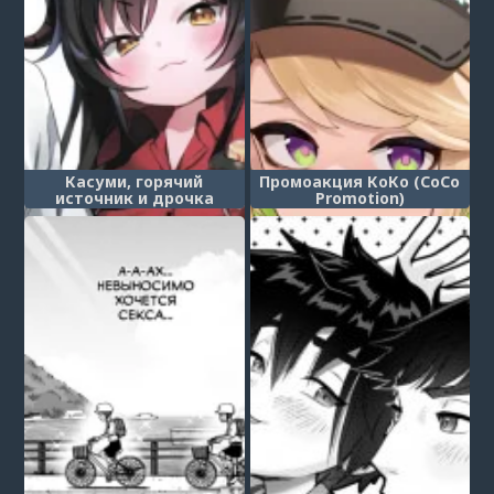
Касуми, горячий
Промоакция КоКо (CoCo
источник и дрочка
Promotion)
ногами (Kasumi to Onsen
to Ashikoki)