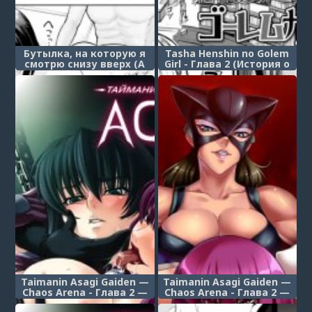
Бутылка, на которую я
Tasha Henshin no Golem
смотрю снизу вверх (A
Girl - Глава 2 (История о
Bottle I Look Up At)
различных
превращениях девушки-
голема)
Taimanin Asagi Gaiden —
Taimanin Asagi Gaiden —
Chaos Arena - Глава 2 —
Chaos Arena - Глава 2 —
Поезд адского разврата
Поезд адского разврата