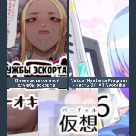
Дневник школьной
Virtual Nyotaika Program
службы эскорта:
- Часть 6 (~VR Nyotaika
загорелая гяру окигава
Papakatsu Hen~)
(Gakuen Suppo Nikki Kuro
Gal Yankee Okigawa Hen)