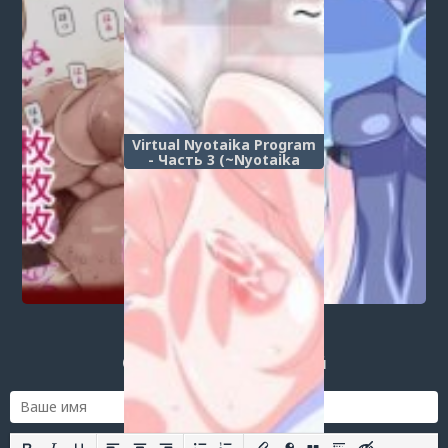
Virtual Nyotaika Program
- Часть 3 (~Nyotaika
Seikan Kaihatsu Hen~)
Post a comment
Login
or
register
to post a comment.
Добавить комментарий
Оставить комментарий