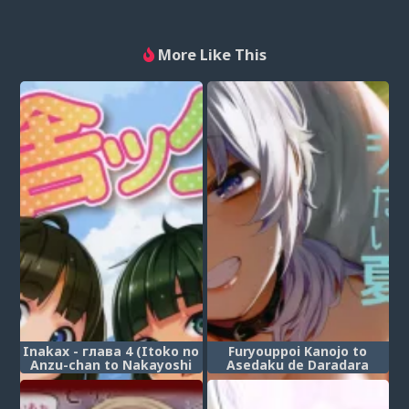
More Like This
Inakax - глава 4 (Itoko no
Furyouppoi Kanojo to
Anzu-chan to Nakayoshi
Asedaku de Daradara
3P Hen-Skinship with my
Shitai Natsu.
cousin, Anzu-Chan 3P-Hen)