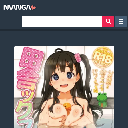
Рандом
Фильтр
Авторы
Аниме хентай
Сборники манги
Sign in
Register