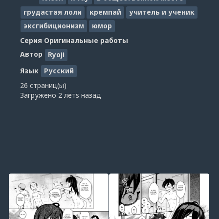
грудастая лоли
кремпай
учитель и ученик
эксгибиционизм
юмор
Серия
Оригинальные работы
Автор
Ryoji
Язык
Русский
26 страниц(ы)
Загружено
2 летs назад