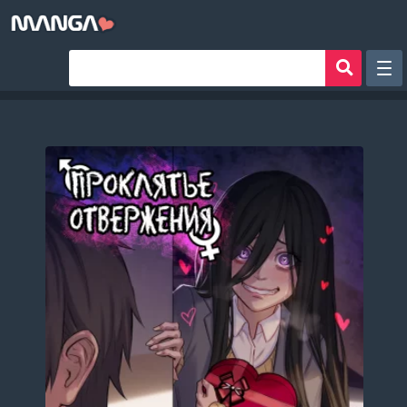
Рандом
Фильтр
Авторы
Аниме хентай
Сборники манги
Sign in
Register