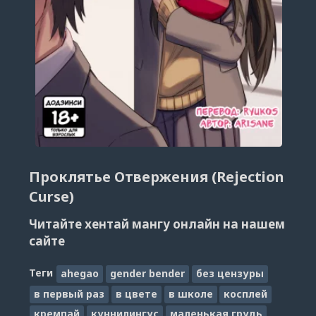
Проклятье Отвержения (Rejection
Curse)
Читайте хентай мангу онлайн на нашем
сайте
Теги
ahegao
gender bender
без цензуры
в первый раз
в цвете
в школе
косплей
кремпай
куннилингус
маленькая грудь