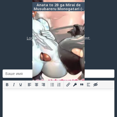
Anata to 2B ga Mirai de
Musubareru Monogatari (-
Breaking The Curse-)
Post a comment
Login
or
register
to post a comment.
Добавить комментарий
Оставить комментарий