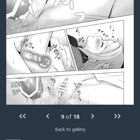
9
of
18
Back to gallery