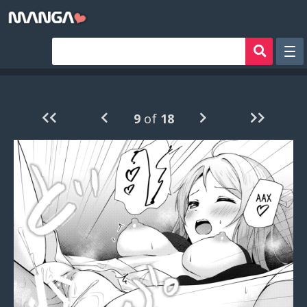
Рандом
Фильтр
9
of
18
Авторы
Аниме хентай
Сборники манги
Sign in
Register