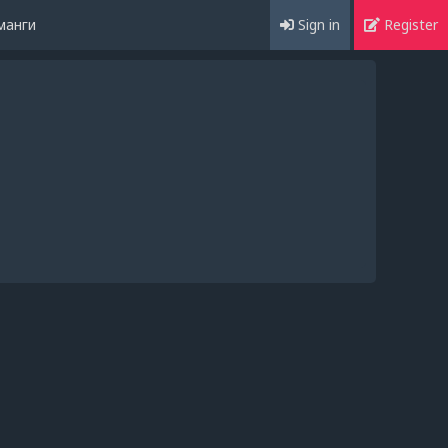
манги
Sign in
Register