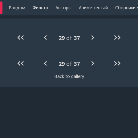
Рандом
Фильтр
Авторы
Аниме хентай
Сборники 
29
of
37
29
of
37
Back to gallery