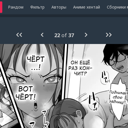
Рандом
Фильтр
Авторы
Аниме хентай
Сборники 
22
of
37