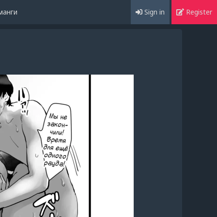
манги
Sign in
Register