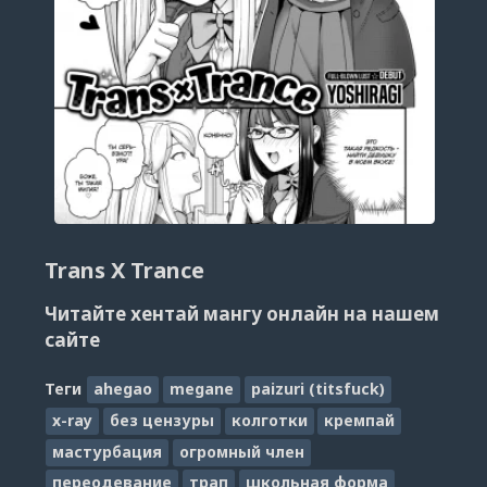
Trans X Trance
Читайте хентай мангу онлайн на нашем
сайте
Теги
ahegao
megane
paizuri (titsfuck)
x-ray
без цензуры
колготки
кремпай
мастурбация
огромный член
переодевание
трап
школьная форма