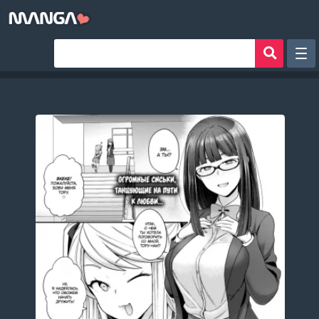
Рандом
Фильтр
Авторы
Аниме хентай
Сборники манги
Sign in
Register